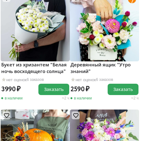
Букет из хризантем "Белая
Деревянный ящик "Утро
ночь восходящего солнца"
знаний"
нет оценок
нет оценок
6 заказов
6 заказов
3990
2590
Заказать
Заказать
в наличии
2 ч
в наличии
2 ч