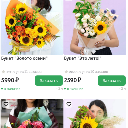
Букет "Золото осени"
Букет "Это лето!"
нет оценок
мало оценок
11 заказов
10 заказов
5990
2590
Заказать
Заказать
в наличии
2 ч
в наличии
2 ч