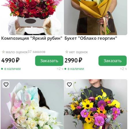
Композиция "Яркий рубин"
Букет "Облако георгин"
мало оценок
нет оценок
37 заказов
4990
2990
Заказать
Заказать
в наличии
2 ч
в наличии
2 ч