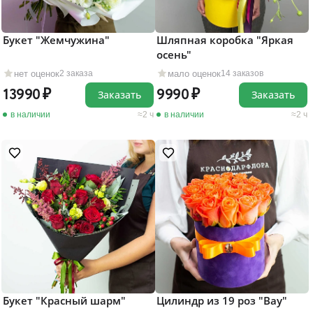
Букет "Жемчужина"
Шляпная коробка "Яркая
осень"
нет оценок
мало оценок
2 заказа
14 заказов
13990
9990
Заказать
Заказать
в наличии
2 ч
в наличии
2 ч
Букет "Красный шарм"
Цилиндр из 19 роз "Вау"