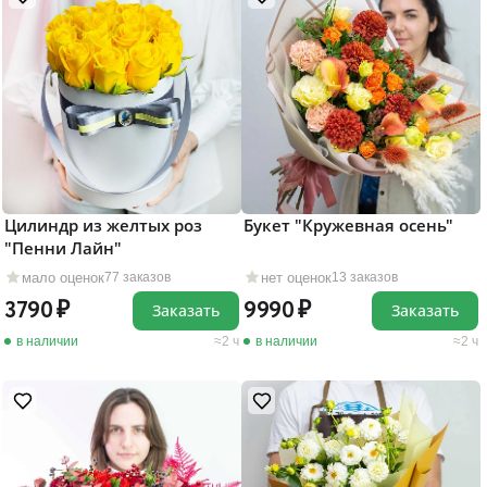
Цилиндр из желтых роз
Букет "Кружевная осень"
"Пенни Лайн"
мало оценок
нет оценок
77 заказов
13 заказов
3790
9990
Заказать
Заказать
в наличии
2 ч
в наличии
2 ч