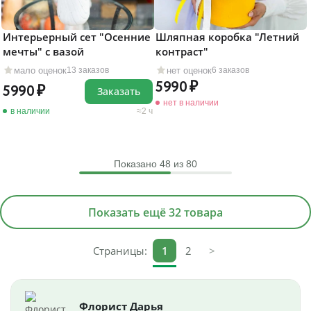
Интерьерный сет "Осенние
Шляпная коробка "Летний
мечты" с вазой
контраст"
мало оценок
нет оценок
13 заказов
6 заказов
5990
5990
Заказать
нет в наличии
в наличии
2 ч
Показано
48
из 80
Показать ещё 32 товара
Страницы:
1
2
>
Флорист Дарья