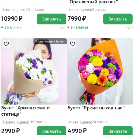
"Оранжевый рассвет"
нет оценок
нет оценок
26 заказов
2 заказа
10990
7990
Заказать
Заказать
в наличии
2 ч
в наличии
2 ч
Популярный букет
Букет "Хризантема и
Букет "Яркие выходные"
статица"
мало оценок
нет оценок
182 заказа
24 заказа
2990
4990
Заказать
Заказать