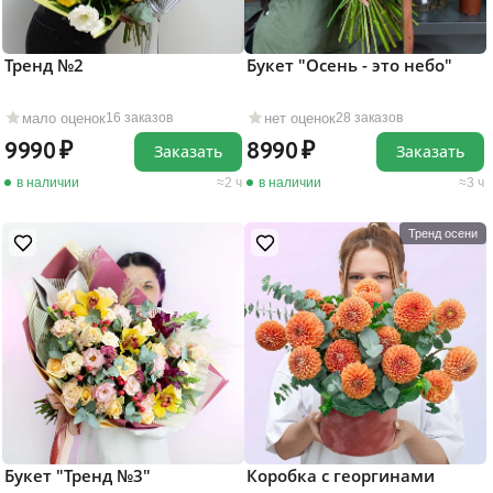
Тренд №2
Букет "Осень - это небо"
мало оценок
нет оценок
16 заказов
28 заказов
9990
8990
Заказать
Заказать
в наличии
2 ч
в наличии
3 ч
Тренд осени
Букет "Тренд №3"
Коробка с георгинами