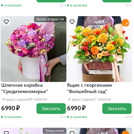
в наличии
2 ч
в наличии
2 ч
Выбор флористов
Шляпная коробка
Ящик с георгинами
"Средиземноморье"
"Волшебный сад"
мало оценок
мало оценок
96 заказов
7 заказов
6990
6990
Заказать
Заказать
в наличии
2 ч
в наличии
2 ч
Тренд осени