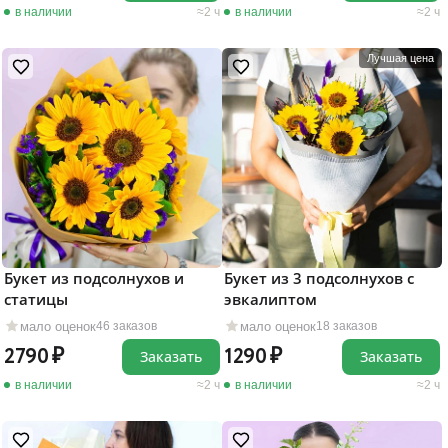
в наличии
2 ч
в наличии
2 ч
Лучшая цена
Букет из подсолнухов и
Букет из 3 подсолнухов с
статицы
эвкалиптом
мало оценок
мало оценок
46 заказов
18 заказов
2790
1290
Заказать
Заказать
в наличии
2 ч
в наличии
2 ч