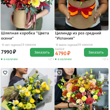
Шляпная коробка "Цвета
Цилиндр из роз средний
осени"
"Испания"
нет оценок
мало оценок
19 заказов
59 заказов
5490
7990
Заказать
Заказать
4790
в наличии
2 ч
в наличии
2 ч