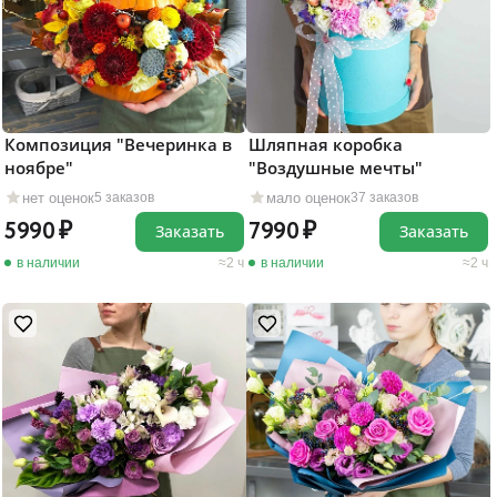
Композиция "Вечеринка в
Шляпная коробка
ноябре"
"Воздушные мечты"
нет оценок
мало оценок
5 заказов
37 заказов
5990
7990
Заказать
Заказать
в наличии
2 ч
в наличии
2 ч