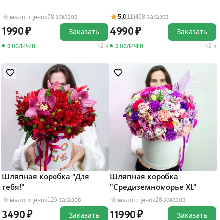
мало оценок
78 заказов
5,0
(11)
468 заказов
1990
4990
Заказать
Заказать
в наличии
2 ч
в наличии
2 ч
Шляпная коробка "Для
Шляпная коробка
тебя!"
"Средиземноморье XL"
мало оценок
мало оценок
126 заказов
28 заказов
3490
11990
Заказать
Заказать