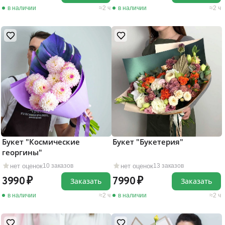
в наличии
2 ч
в наличии
2 ч
Букет "Космические
Букет "Букетерия"
георгины"
нет оценок
нет оценок
10 заказов
13 заказов
3990
7990
Заказать
Заказать
в наличии
2 ч
в наличии
2 ч