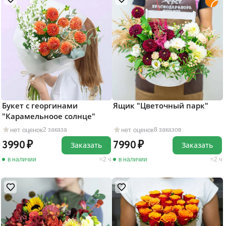
Букет с георгинами
Ящик "Цветочный парк"
"Карамельноое солнце"
нет оценок
нет оценок
2 заказа
8 заказов
3990
7990
Заказать
Заказать
в наличии
2 ч
в наличии
2 ч