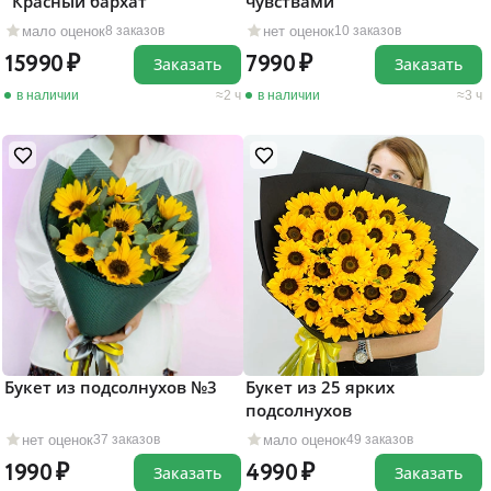
"Красный бархат"
чувствами"
мало оценок
нет оценок
8 заказов
10 заказов
15990
7990
Заказать
Заказать
в наличии
2 ч
в наличии
3 ч
Букет из подсолнухов №3
Букет из 25 ярких
подсолнухов
нет оценок
мало оценок
37 заказов
49 заказов
1990
4990
Заказать
Заказать