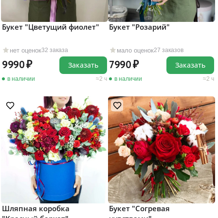
Букет "Цветущий фиолет"
Букет "Розарий"
нет оценок
мало оценок
32 заказа
27 заказов
9990
7990
Заказать
Заказать
в наличии
2 ч
в наличии
2 ч
Шляпная коробка
Букет "Согревая