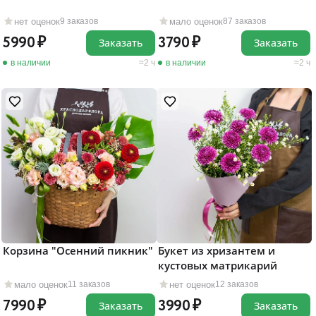
нет оценок
мало оценок
9 заказов
87 заказов
5990
3790
Заказать
Заказать
в наличии
2 ч
в наличии
2 ч
Корзина "Осенний пикник"
Букет из хризантем и
кустовых матрикарий
мало оценок
нет оценок
11 заказов
12 заказов
7990
3990
Заказать
Заказать