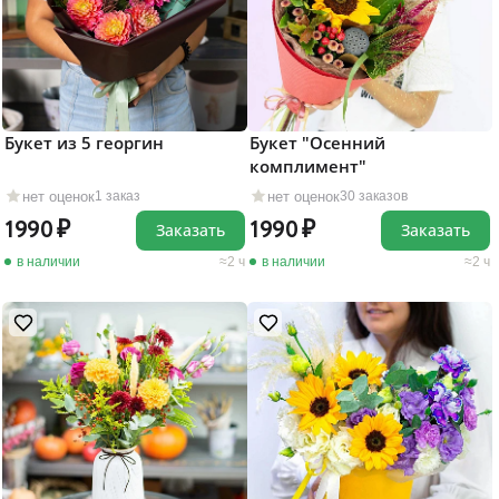
Букет из 5 георгин
Букет "Осенний
комплимент"
нет оценок
нет оценок
1 заказ
30 заказов
1990
1990
Заказать
Заказать
в наличии
2 ч
в наличии
2 ч