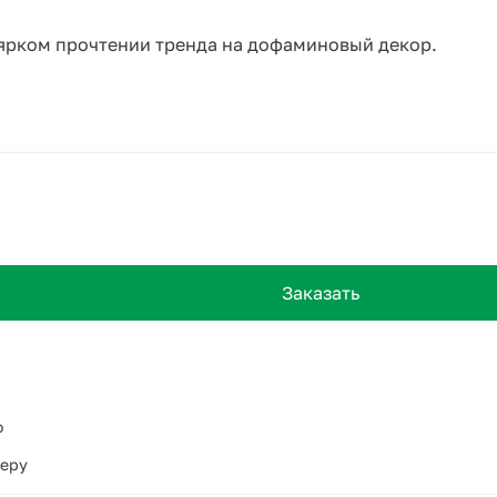
ярком прочтении тренда на дофаминовый декор.
Заказать
о
ьеру