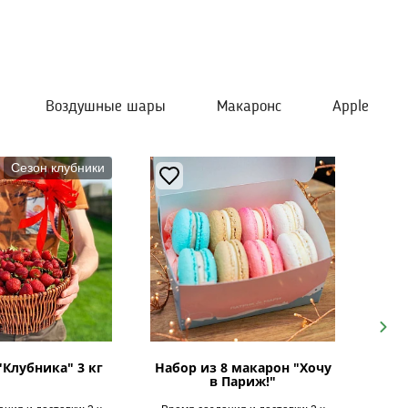
Воздушные шары
Макаронс
Apple
Сезон клубники
Next
"Клубника" 3 кг
Набор из 8 макарон "Хочу
в Париж!"