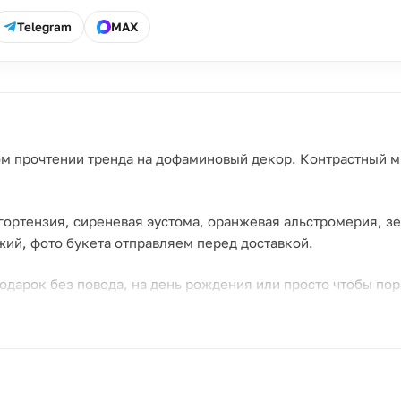
Telegram
MAX
 прочтении тренда на дофаминовый декор. Контрастный ми
гортензия, сиреневая эустома, оранжевая альстромерия, з
ий, фото букета отправляем перед доставкой.
одарок без повода, на день рождения или просто чтобы пор