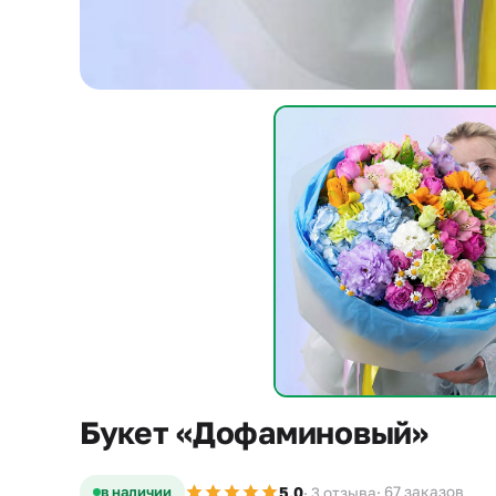
Букет «Дофаминовый»
5,0
в наличии
· 67 заказов
· 3 отзыва