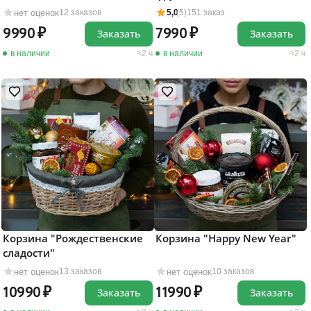
нет оценок
12 заказов
5,0
(5)
151 заказ
9990
7990
Заказать
Заказать
в наличии
2 ч
в наличии
2 ч
Корзина "Рождественские
Корзина "Happy New Year"
сладости"
нет оценок
нет оценок
13 заказов
10 заказов
10990
11990
Заказать
Заказать