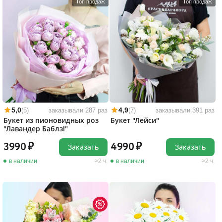
Топ продаж
Топ продаж
5,0
4,9
(5)
заказывали 287 раз
(7)
заказывали 391 раз
Букет из пионовидных роз
Букет "Лейси"
"Лавандер Баблз!"
3990
4990
Заказать
Заказать
в наличии
2 ч.
в наличии
2 ч.