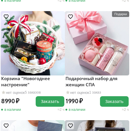
в наличии
2 ч
в наличии
2 ч
Подарки
Корзина "Новогоднее
Подарочный набор для
настроение"
женщин СПА
нет оценок
нет оценок
5 заказов
1 заказ
8990
1990
Заказать
Заказать
в наличии
2 ч
в наличии
2 ч