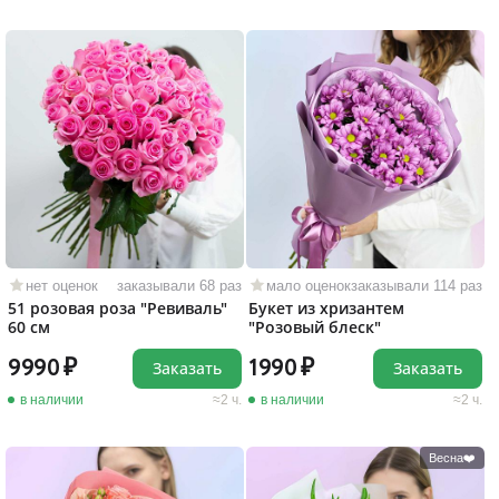
нет оценок
заказывали 68 раз
мало оценок
заказывали 114 раз
51 розовая роза "Ревиваль"
Букет из хризантем
60 см
"Розовый блеск"
9990
1990
Заказать
Заказать
в наличии
2 ч.
в наличии
2 ч.
Весна❤️