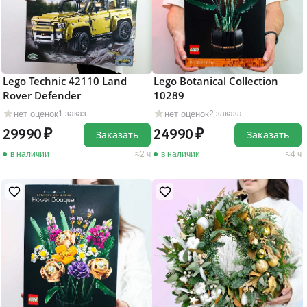
Lego Technic 42110 Land
Lego Botanical Collection
Rover Defender
10289
нет оценок
нет оценок
1 заказ
2 заказа
29990
24990
Заказать
Заказать
в наличии
2 ч
в наличии
4 ч