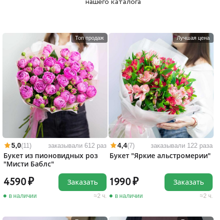
нашего каталога
Топ продаж
Лучшая цена
5,0
4,4
(11)
заказывали 612 раз
(7)
заказывали 122 раза
Букет из пионовидных роз
Букет "Яркие альстромерии"
"Мисти Баблс"
4590
1990
Заказать
Заказать
в наличии
2 ч.
в наличии
2 ч.