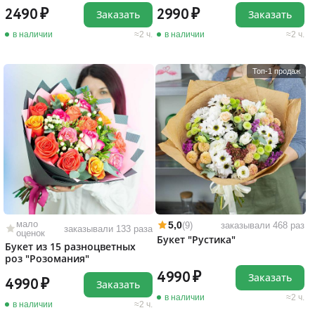
2490
2990
Заказать
Заказать
в наличии
2 ч.
в наличии
2 ч.
Топ-1 продаж
мало
5,0
(9)
заказывали 468 раз
заказывали 133 раза
оценок
Букет "Рустика"
Букет из 15 разноцветных
роз "Розомания"
4990
Заказать
4990
Заказать
в наличии
2 ч.
в наличии
2 ч.