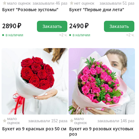
мало оценок
заказывали 46 раз
нет оценок
заказывали 51 раз
Букет "Розовые эустомы"
Букет "Первые дни лета"
2890
2490
Заказать
Заказать
в наличии
2 ч.
в наличии
2 ч.
мало
мало
заказывали 152 раза
заказывали 146 раз
оценок
оценок
Букет из 9 красных роз 50 см
Букет из 9 розовых кустовых
роз