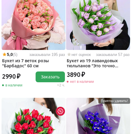
5,0
(5)
заказывали 195 раз
нет оценок
заказывали 57 раз
Букет из 7 веток розы
Букет из 19 лавандовых
"Барбадос" 60 см
тюльпанов "Это точно
любовь!"
3890
2990
Заказать
нет в наличии
в наличии
2 ч.
Приятно удивить!