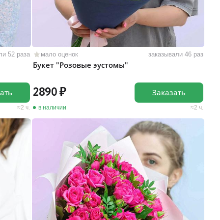
ли 52 раза
мало оценок
заказывали 46 раз
Букет "Розовые эустомы"
2890
ать
Заказать
2 ч.
в наличии
2 ч.