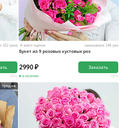
и 152 раза
мало оценок
заказывали 146 раз
Букет из 9 розовых кустовых роз
2990
ать
Заказать
2 ч.
в наличии
2 ч.
1 продаж