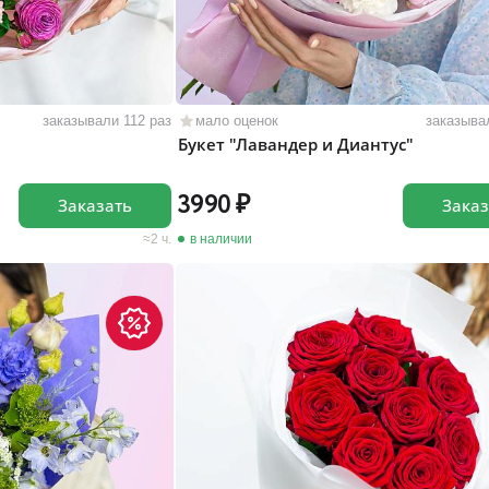
заказывали 112 раз
мало оценок
заказыва
"
Букет "Лавандер и Диантус"
3990
Заказать
Заказ
2 ч.
в наличии