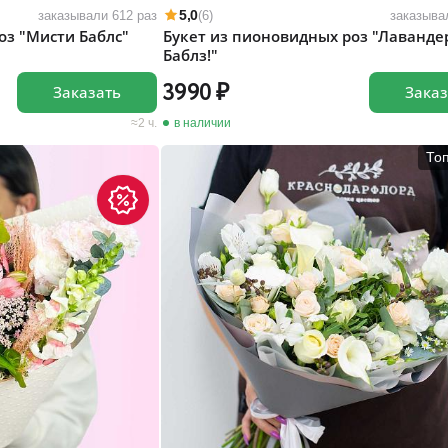
5,0
заказывали 612 раз
(6)
заказыва
оз "Мисти Баблс"
Букет из пионовидных роз "Лаванде
Баблз!"
3990
Заказать
Заказ
2 ч.
в наличии
То