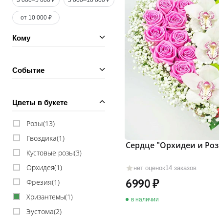
3 000–5 000 ₽
5 000–10 000 ₽
от 10 000 ₽
Кому
Событие
Цветы в букете
Розы(
13
)
Гвоздика(
1
)
Сердце "Орхидеи и Ро
Кустовые розы(
3
)
Орхидея(
1
)
нет оценок
14 заказов
6990
Фрезия(
1
)
Хризантемы(
1
)
в наличии
Эустома(
2
)