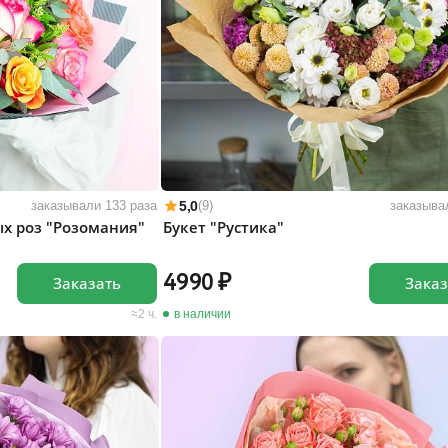
5,0
заказывали 133 раза
(9)
заказыва
ых роз "Розомания"
Букет "Рустика"
4990
Заказать
Заказ
2 ч.
в наличии