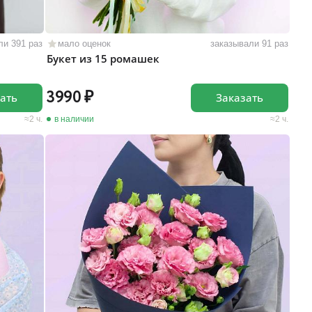
ли 391 раз
мало оценок
заказывали 91 раз
Букет из 15 ромашек
3990
ать
Заказать
2 ч.
в наличии
2 ч.