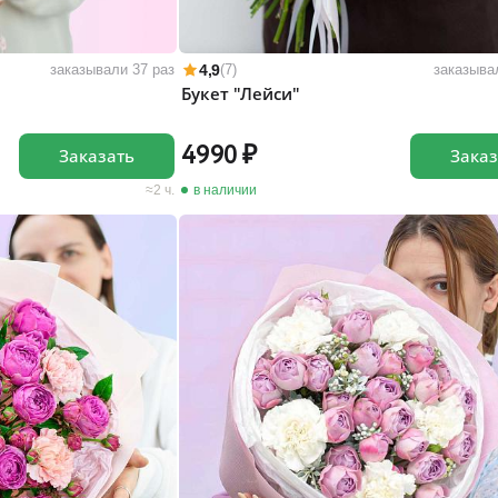
4,9
заказывали 37 раз
(7)
заказыва
Букет "Лейси"
4990
Заказать
Заказ
2 ч.
в наличии