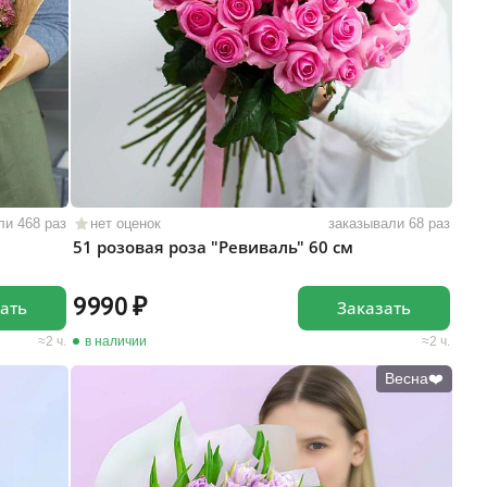
ли 468 раз
нет оценок
заказывали 68 раз
51 розовая роза "Ревиваль" 60 см
9990
ать
Заказать
2 ч.
в наличии
2 ч.
Весна❤️