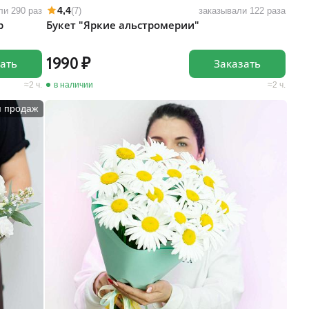
4,4
ли 290 раз
(7)
заказывали 122 раза
р
Букет "Яркие альстромерии"
1990
ать
Заказать
2 ч.
в наличии
2 ч.
п продаж