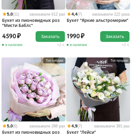
5,0
4,4
(11)
заказывали 612 раз
(7)
заказывали 122 раза
Букет из пионовидных роз
Букет "Яркие альстромерии"
"Мисти Баблс"
4590
1990
Заказать
Заказать
в наличии
2 ч.
в наличии
2 ч.
Топ продаж
Топ продаж
5,0
4,9
(6)
заказывали 288 раз
(7)
заказывали 391 раз
Букет из пионовидных роз
Букет "Лейси"