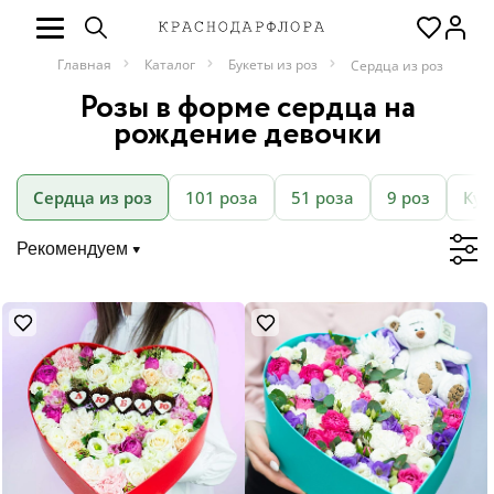
Главная
Каталог
Букеты из роз
Сердца из роз
Розы в форме сердца на
рождение девочки
Сердца из роз
101 роза
51 роза
9 роз
Кус
Рекомендуем