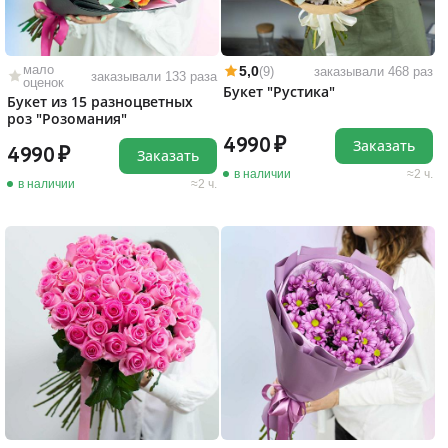
мало
5,0
(9)
заказывали 468 раз
заказывали 133 раза
оценок
Букет "Рустика"
Букет из 15 разноцветных
роз "Розомания"
4990
Заказать
4990
Заказать
в наличии
2 ч.
в наличии
2 ч.