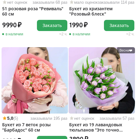
нет оценок
заказывали 68 раз
мало оценок
заказывали 114 раз
51 розовая роза "Ревиваль"
Букет из хризантем
60 см
"Розовый блеск"
9990
1990
Заказать
Заказать
в наличии
2 ч.
в наличии
2 ч.
Весна❤️
5,0
(5)
заказывали 195 раз
нет оценок
заказывали 57 раз
Букет из 7 веток розы
Букет из 19 лавандовых
"Барбадос" 60 см
тюльпанов "Это точно
любовь!"