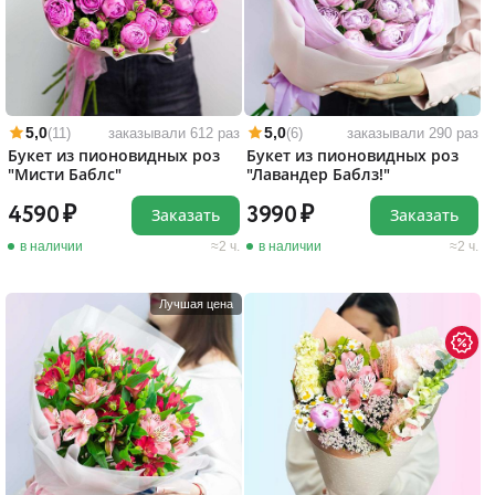
5,0
5,0
(11)
заказывали 612 раз
(6)
заказывали 290 раз
Букет из пионовидных роз
Букет из пионовидных роз
"Мисти Баблс"
"Лавандер Баблз!"
4590
3990
Заказать
Заказать
в наличии
2 ч.
в наличии
2 ч.
Лучшая цена