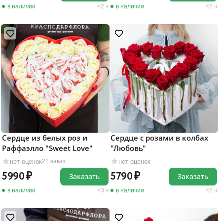
в наличии
2 ч
в наличии
2 ч
Сердце из белых роз и
Сердце с розами в колбах
Раффаэлло "Sweet Love"
"Любовь"
нет оценок
нет оценок
21 заказ
5990
5790
Заказать
Заказать
в наличии
3 ч
в наличии
2 ч