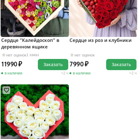
Сердце "Калейдоскоп" в
Сердце из роз и клубники
деревянном ящике
нет оценок
нет оценок
1 заказ
11990
7990
Заказать
Заказать
в наличии
2 ч
в наличии
2 ч