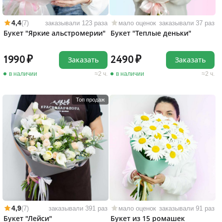
4,4
(7)
заказывали 123 раза
мало оценок
заказывали 37 раз
Букет "Яркие альстромерии"
Букет "Теплые деньки"
1990
2490
Заказать
Заказать
в наличии
2 ч.
в наличии
2 ч.
Топ продаж
4,9
(7)
заказывали 391 раз
мало оценок
заказывали 91 раз
Букет "Лейси"
Букет из 15 ромашек