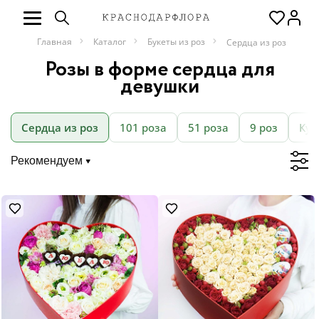
Главная
Каталог
Букеты из роз
Сердца из роз
Розы в форме сердца для
девушки
Сердца из роз
101 роза
51 роза
9 роз
Кус
Рекомендуем