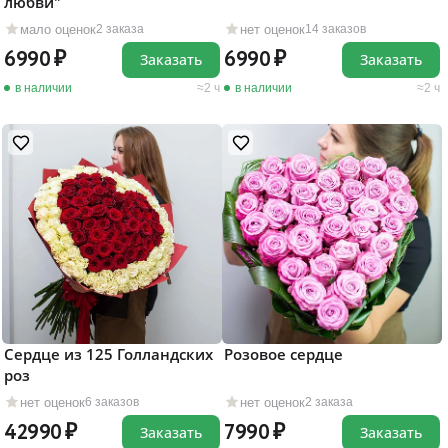
любви"
мало оценок
нет оценок
2 заказа
14 заказов
6990
6990
Заказать
Заказать
в наличии
2 ч
в наличии
2 ч
Сердце из 125 Голландских
Розовое сердце
роз
нет оценок
нет оценок
6 заказов
2 заказа
42990
7990
Заказать
Заказать