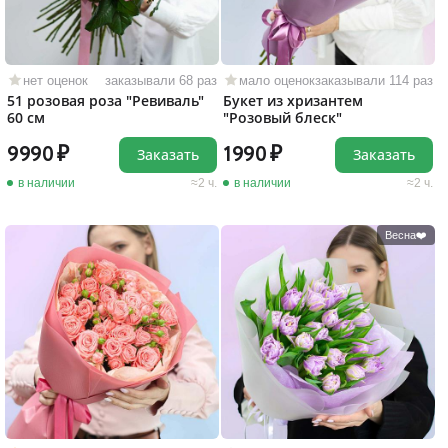
нет оценок
заказывали 68 раз
мало оценок
заказывали 114 раз
51 розовая роза "Ревиваль"
Букет из хризантем
60 см
"Розовый блеск"
9990
1990
Заказать
Заказать
в наличии
2 ч.
в наличии
2 ч.
Весна❤️