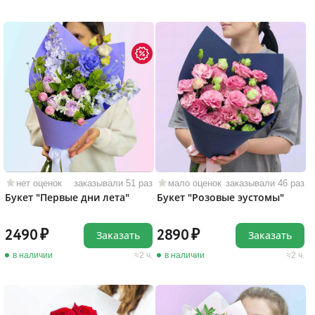
нет оценок
заказывали 51 раз
мало оценок
заказывали 46 раз
Букет "Первые дни лета"
Букет "Розовые эустомы"
2490
2890
Заказать
Заказать
в наличии
2 ч.
в наличии
2 ч.