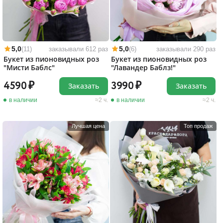
5,0
5,0
(11)
заказывали 612 раз
(6)
заказывали 290 раз
Букет из пионовидных роз
Букет из пионовидных роз
"Мисти Баблс"
"Лавандер Баблз!"
4590
3990
Заказать
Заказать
в наличии
2 ч.
в наличии
2 ч.
Лучшая цена
Топ продаж