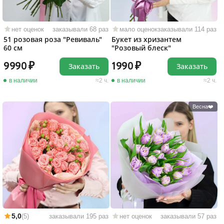
нет оценок
заказывали 68 раз
мало оценок
заказывали 114 раз
51 розовая роза "Ревиваль"
Букет из хризантем
60 см
"Розовый блеск"
9990
1990
Заказать
Заказать
в наличии
2 ч.
в наличии
2 ч.
Весна❤️
5,0
(5)
заказывали 195 раз
нет оценок
заказывали 57 раз