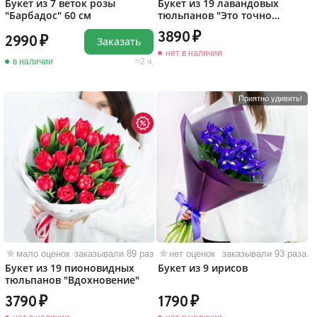
Букет из 7 веток розы
Букет из 19 лавандовых
"Барбадос" 60 см
тюльпанов "Это точно
любовь!"
3890
2990
Заказать
нет в наличии
в наличии
2 ч.
Приятно удивить!
мало оценок
заказывали 89 раз
нет оценок
заказывали 93 раза
Букет из 19 пионовидных
Букет из 9 ирисов
тюльпанов "Вдохновение"
3790
1790