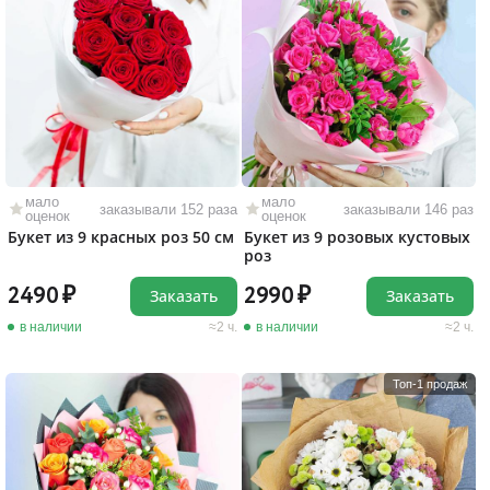
мало
мало
заказывали 152 раза
заказывали 146 раз
оценок
оценок
Букет из 9 красных роз 50 см
Букет из 9 розовых кустовых
роз
2490
2990
Заказать
Заказать
в наличии
2 ч.
в наличии
2 ч.
Топ-1 продаж