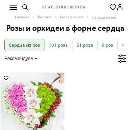
Главная
Каталог
Букеты из роз
Сердца из роз
Розы и орхидеи в форме сердца
Сердца из роз
101 роза
51 роза
9 роз
Кус
Рекомендуем