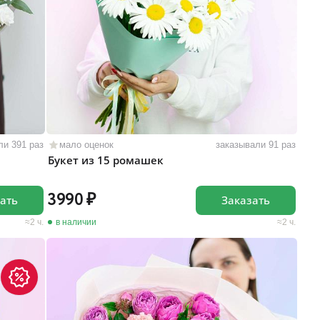
ли 391 раз
мало оценок
заказывали 91 раз
Букет из 15 ромашек
3990
ать
Заказать
2 ч.
в наличии
2 ч.