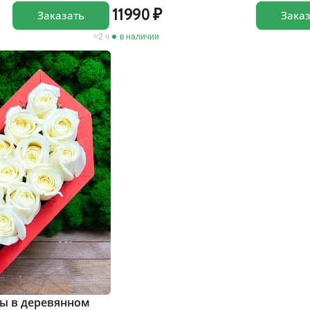
11990
Заказать
Зака
2 ч
в наличии
зы в деревянном