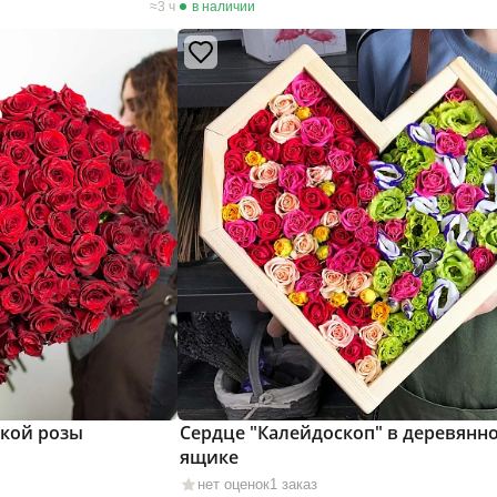
3 ч
в наличии
ской розы
Сердце "Калейдоскоп" в деревянн
ящике
нет оценок
1 заказ