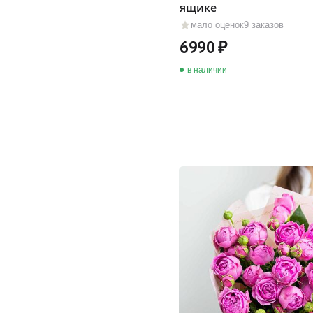
ящике
мало оценок
9 заказов
6990
в наличии