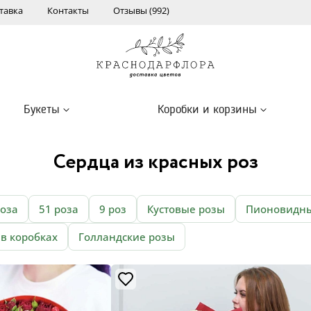
тавка
Контакты
Отзывы (992)
Букеты
Коробки и корзины
Сердца из красных роз
роза
51 роза
9 роз
Кустовые розы
Пионовидны
 в коробках
Голландские розы