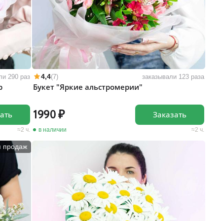
4,4
ли 290 раз
(7)
заказывали 123 раза
р
Букет "Яркие альстромерии"
1990
ать
Заказать
2 ч.
в наличии
2 ч.
п продаж