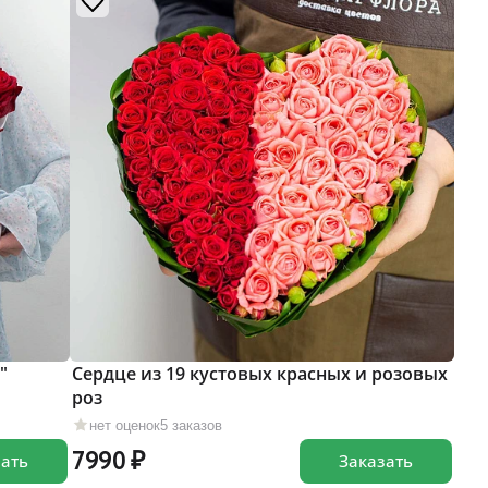
"
Сердце из 19 кустовых красных и розовых
роз
нет оценок
5 заказов
7990
зать
Заказать