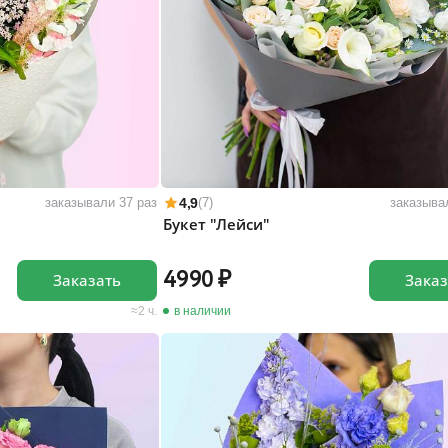
4,9
заказывали 37 раз
(7)
заказыва
Букет "Лейси"
4990
Заказать
Заказ
2 ч.
в наличии