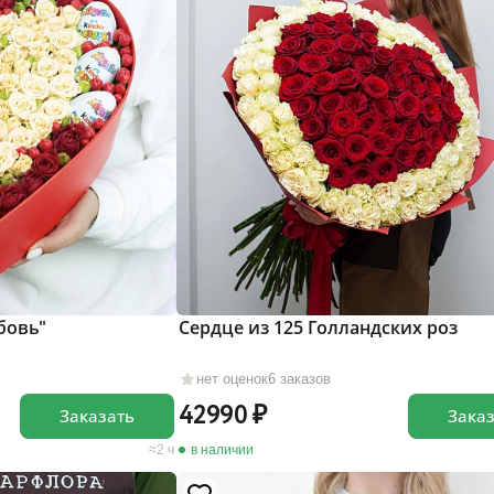
бовь"
Сердце из 125 Голландских роз
нет оценок
6 заказов
42990
Заказать
Зака
2 ч
в наличии