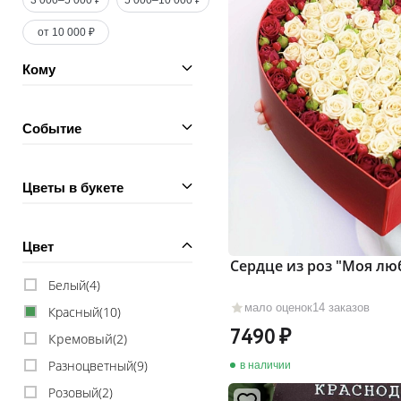
3 000–5 000 ₽
5 000–10 000 ₽
от 10 000 ₽
Кому
Событие
Цветы в букете
Цвет
Сердце из роз "Моя лю
Белый(
4
)
мало оценок
14 заказов
Красный(
10
)
7490
Кремовый(
2
)
Разноцветный(
9
)
в наличии
Розовый(
2
)