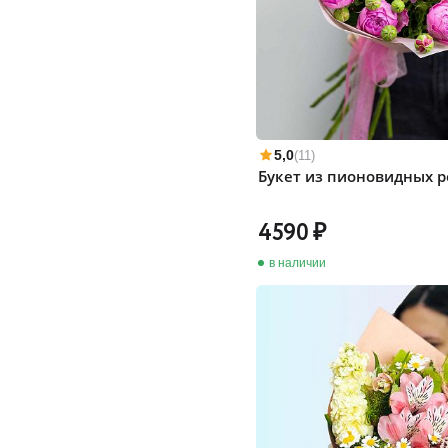
5,0
(11)
Букет из пионовидных р
4590
в наличии