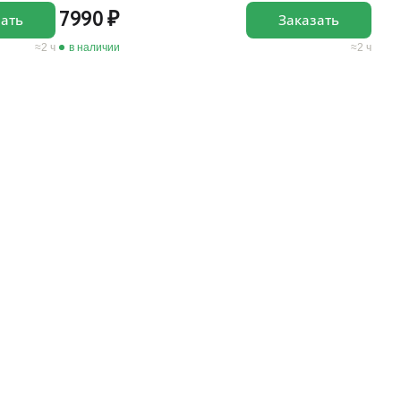
7990
зать
Заказать
2 ч
в наличии
2 ч