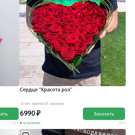
Сердце "Красота роз"
нет оценок
14 заказов
6990
зать
Заказать
2 ч
в наличии
2 ч