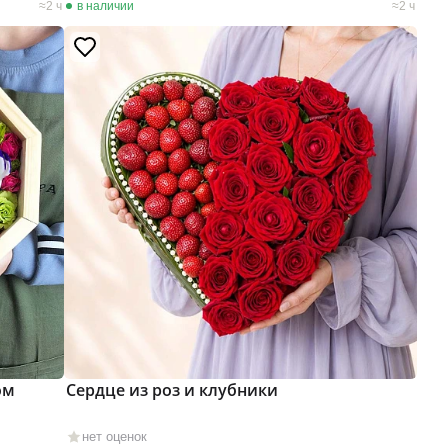
2 ч
в наличии
2 ч
ом
Сердце из роз и клубники
нет оценок