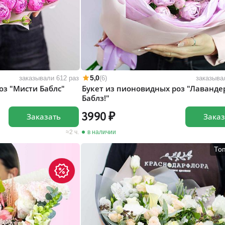
5,0
заказывали 612 раз
(6)
заказыва
оз "Мисти Баблс"
Букет из пионовидных роз "Лаванде
Баблз!"
3990
Заказать
Заказ
2 ч.
в наличии
То