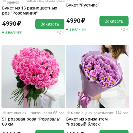
заказывали 133 раза
оценок
Букет "Рустика"
Букет из 15 разноцветных
роз "Розомания"
4990
Заказать
4990
Заказать
в наличии
2 ч.
в наличии
2 ч.
нет оценок
заказывали 68 раз
мало оценок
заказывали 114 раз
51 розовая роза "Ревиваль"
Букет из хризантем
60 см
"Розовый блеск"