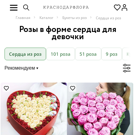
Главная
Каталог
Букеты из роз
Сердца из роз
Розы в форме сердца для
девочки
Сердца из роз
101 роза
51 роза
9 роз
Кус
Рекомендуем