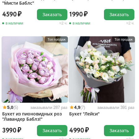
"Мисти Баблс"
4590
1990
Заказать
Заказать
в наличии
2 ч.
в наличии
2 ч.
Топ продаж
Топ продаж
5,0
4,9
(5)
заказывали 287 раз
(7)
заказывали 391 раз
Букет из пионовидных роз
Букет "Лейси"
"Лавандер Баблз!"
3990
4990
Заказать
Заказать