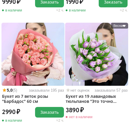
9990
1990
Заказать
Заказать
в наличии
2 ч.
в наличии
2 ч.
Весна❤️
5,0
(5)
заказывали 195 раз
нет оценок
заказывали 57 раз
Букет из 7 веток розы
Букет из 19 лавандовых
"Барбадос" 60 см
тюльпанов "Это точно
любовь!"
3890
2990
Заказать
нет в наличии
в наличии
2 ч.