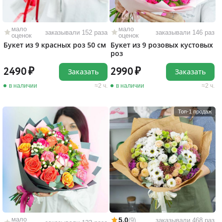
мало
мало
заказывали 152 раза
заказывали 146 раз
оценок
оценок
Букет из 9 красных роз 50 см
Букет из 9 розовых кустовых
роз
2490
2990
Заказать
Заказать
в наличии
2 ч.
в наличии
2 ч.
Топ-1 продаж
мало
5,0
(9)
заказывали 468 раз