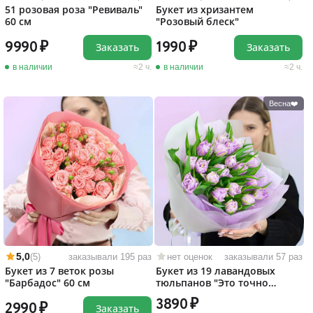
51 розовая роза "Ревиваль"
Букет из хризантем
60 см
"Розовый блеск"
9990
1990
Заказать
Заказать
в наличии
2 ч.
в наличии
2 ч.
Весна❤️
5,0
(5)
заказывали 195 раз
нет оценок
заказывали 57 раз
Букет из 7 веток розы
Букет из 19 лавандовых
"Барбадос" 60 см
тюльпанов "Это точно
любовь!"
3890
2990
Заказать