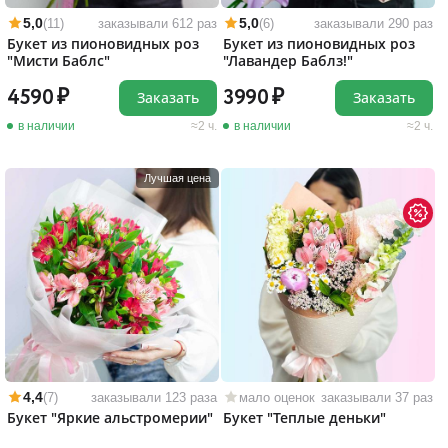
5,0
5,0
(11)
заказывали 612 раз
(6)
заказывали 290 раз
Букет из пионовидных роз
Букет из пионовидных роз
"Мисти Баблс"
"Лавандер Баблз!"
4590
3990
Заказать
Заказать
в наличии
2 ч.
в наличии
2 ч.
Лучшая цена
4,4
(7)
заказывали 123 раза
мало оценок
заказывали 37 раз
Букет "Яркие альстромерии"
Букет "Теплые деньки"