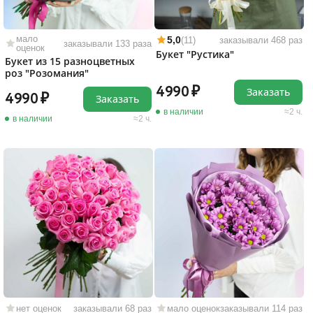
мало
5,0
(11)
заказывали 468 раз
заказывали 133 раза
оценок
Букет "Рустика"
Букет из 15 разноцветных
роз "Розомания"
4990
Заказать
4990
Заказать
в наличии
2 ч.
в наличии
2 ч.
нет оценок
заказывали 68 раз
мало оценок
заказывали 114 раз