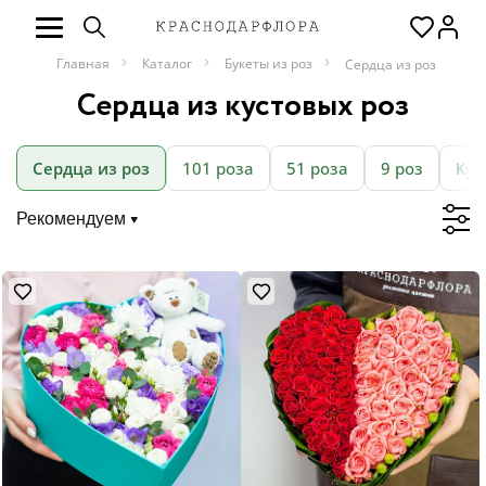
Главная
Каталог
Букеты из роз
Сердца из роз
Сердца из кустовых роз
Сердца из роз
101 роза
51 роза
9 роз
Кус
Рекомендуем