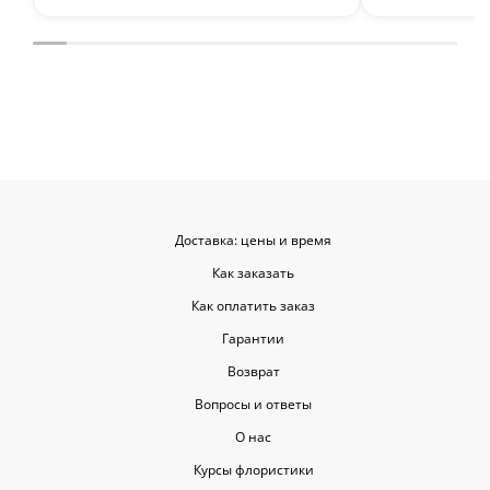
места с такими забавными мелочами
приятными. Однозначно буду
заказывать ещё, могу всем
советовать.
Доставка: цены и время
Как заказать
Как оплатить заказ
Гарантии
Возврат
Вопросы и ответы
О нас
Курсы флористики