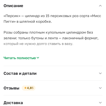
Описание
«Персик» — цилиндр из 15 персиковых роз сорта «Мисс
Пигги» в шляпной коробке.
Розы собраны плотным купольным цилиндром без
зелени: только бутоны и лента — лаконичный формат,
который не нужно долго ставить в вазу.
Почему стоит выбрать этот цилиндр:
Читать полностью
–
Сорт «Мисс Пигги»
— плотный бутон и ровный
персиковый оттенок, который держит форму дольше
рыхлых сортов;
Состав и детали
–
Коробка с водой внутри
— цилиндр можно поставить
сразу, без вазы и лишних хлопот;
Отзывы
★
4,8
5
–
Компактный размер
— помещается на стол, тумбу или
барную стойку, не занимая много места.
Доставка
Персиковый оттенок нейтрален по поводу: подойдёт