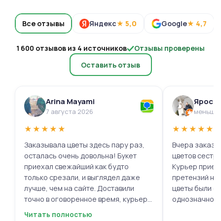
Все отзывы
Яндекс
★ 5,0
Google
★ 4,7
1 600 отзывов из 4 источников
Отзывы проверены
Оставить отзыв
Arina Mayami
Яросл
7 августа 2026
меньше 
★
★
★
★
★
★
★
★
★
★
Заказывала цветы здесь пару раз,
Вчера заказыв
осталась очень довольна! Букет
цветов сестре
приехал свежайший как будто
Курьер приех
только срезали, и выглядел даже
претензий нет.
лучше, чем на сайте. Доставили
цветы были с
точно в оговоренное время, курьер
однозначно.
вежливый, ещё и открытку с тёплыми
Читать полностью
пожеланиями приложили, люблю