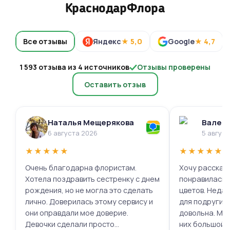
КраснодарФлора
Все отзывы
Яндекс
★ 5,0
Google
★ 4,7
1 593 отзыва из 4 источников
Отзывы проверены
Оставить отзыв
Наталья Мещерякова
Валери
6 августа 2026
5 авгус
★
★
★
★
★
★
★
★
★
★
Очень благодарна флористам.
Хочу рассказа
Хотела поздравить сестренку с днем
понравилась 
рождения, но не могла это сделать
цветов. Недав
лично. Доверилась этому сервису и
для подруги, 
они оправдали мое доверие.
довольна. Мне
Девочки сделали просто
них большой в