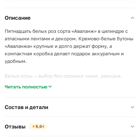
Описание
Пятнадцать белых роз сорта «Аваланж» в цилиндре с
атласными лентами и декором. Кремово-белые бутоны
«Аваланжа» крупные и долго держат форму, а
компактная коробка делает подарок аккуратным и
удобным.
Белые розы — выбор без промаха: маме, девушке,
коллеге, когда вкусы неизвестны, а впечатление
Читать полностью
важно.
Композиция в губке с водой: подливайте понемногу,
Состав и детали
ваза не нужна.
Отзывы
★
5,0
4
Размер 16×20 см, высота 25 см.