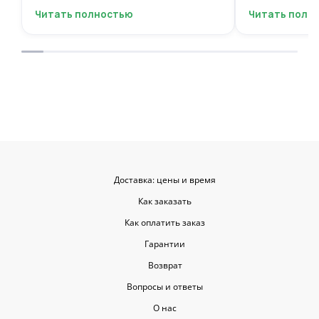
фантастическую цветочную
композиций, 
Читать полностью
Читать полн
композицию, очень нежную и
по своему вку
гармоничную, прислали мне фото
отметить, что
для согласования. Все заботливо
быстрой. Цвет
упаковали и доставили. Очень
срок, что гов
довольна результатом😍
организации р
букеты были у
цветы приеха
красивыми
Доставка: цены и время
Как заказать
Как оплатить заказ
Гарантии
Возврат
Вопросы и ответы
О нас