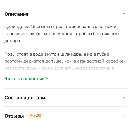
Описание
Цилиндр из 15 розовых роз, перевязанных лентами, —
классический формат шляпной коробки без лишнего
декора.
Розы стоят в воде внутри цилиндра, а не в губке,
поэтому держатся дольше, чем в стандартной коробке-
конверте: воду можно доливать через отверстие в
крышке.
Читать полностью
Почему стоит выбрать эту коробку:
–
15 роз одного оттенка
— ровный цвет без миксов и
Состав и детали
добавок;
–
вода внутри цилиндра
продлевает жизнь роз против
Отзывы
★
4,7
6
сухой губки;
–
цилиндр стоит сам
, без подставки и вазы, можно
сразу поставить на стол.