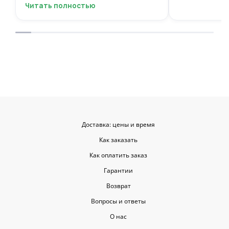
вежливый, ещё и открытку с тёплыми
Читать полностью
пожеланиями приложили, люблю
места с такими забавными мелочами
приятными. Однозначно буду
заказывать ещё, могу всем
советовать.
Доставка: цены и время
Как заказать
Как оплатить заказ
Гарантии
Возврат
Вопросы и ответы
О нас