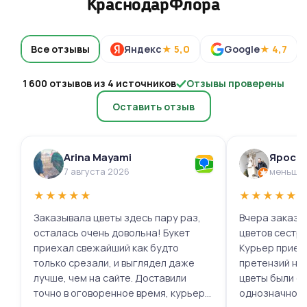
КраснодарФлора
Все отзывы
Яндекс
★ 5,0
Google
★ 4,7
1 600 отзывов из 4 источников
Отзывы проверены
Оставить отзыв
Arina Mayami
Яросл
7 августа 2026
меньше 
★
★
★
★
★
★
★
★
★
★
Заказывала цветы здесь пару раз,
Вчера заказыв
осталась очень довольна! Букет
цветов сестре
приехал свежайший как будто
Курьер приех
только срезали, и выглядел даже
претензий нет.
лучше, чем на сайте. Доставили
цветы были с
точно в оговоренное время, курьер
однозначно.