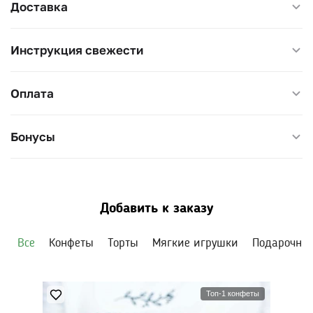
Доставка
Универсальный подарок без привязки к конкретному
поводу.
Инструкция свежести
Диаметр цилиндра с розами — 17 см, высота
Оплата
композиции — 24–26 см.
Бонусы
Добавить к заказу
Все
Конфеты
Торты
Мягкие игрушки
Подарочны
Топ-1 конфеты