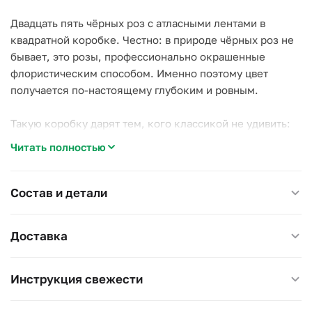
Двадцать пять чёрных роз с атласными лентами в
квадратной коробке. Честно: в природе чёрных роз не
бывает, это розы, профессионально окрашенные
флористическим способом. Именно поэтому цвет
получается по-настоящему глубоким и ровным.
Такую коробку дарят тем, кого классикой не удивить:
на день рождения яркой девушке, любителю
Читать полностью
необычных жестов, в пару к чёрной упаковке подарка.
Розы в губке с водой: подливайте раз в пару дней.
Состав и детали
Размер 20×20 см, высота 23 см.
Доставка
Инструкция свежести