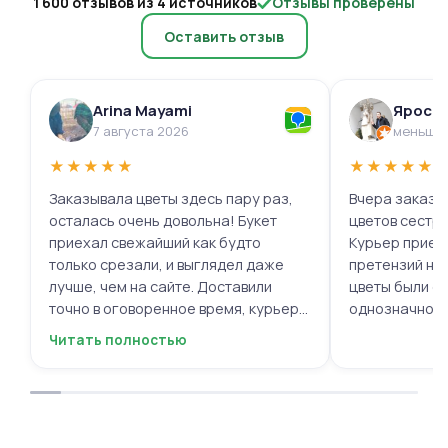
1 600 отзывов из 4 источников
Отзывы проверены
Оставить отзыв
Arina Mayami
Яросл
7 августа 2026
меньше 
★
★
★
★
★
★
★
★
★
★
Заказывала цветы здесь пару раз,
Вчера заказыв
осталась очень довольна! Букет
цветов сестре
приехал свежайший как будто
Курьер приех
только срезали, и выглядел даже
претензий нет.
лучше, чем на сайте. Доставили
цветы были с
точно в оговоренное время, курьер
однозначно.
вежливый, ещё и открытку с тёплыми
Читать полностью
пожеланиями приложили, люблю
места с такими забавными мелочами
приятными. Однозначно буду
заказывать ещё, могу всем
советовать.