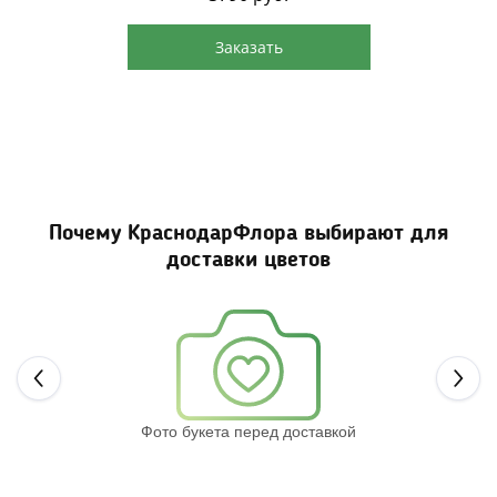
Заказать
Почему КраснодарФлора выбирают для
доставки цветов
Next
Фото букета перед доставкой
Св