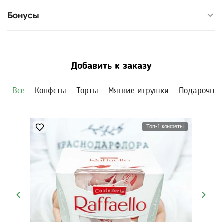
Бонусы
Добавить к заказу
Все
Конфеты
Торты
Мягкие игрушки
Подарочны
Топ-1 конфеты