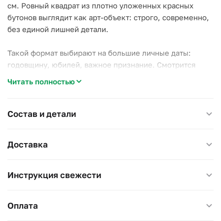
см. Ровный квадрат из плотно уложенных красных
бутонов выглядит как арт-объект: строго, современно,
без единой лишней детали.
Такой формат выбирают на большие личные даты:
годовщину, юбилей, важное признание. Смотрится
необычнее классической круглой коробки и уж точно
Читать полностью
необычнее букета.
Розы стоят во влажной губке: подливайте воду раз в
Состав и детали
день, вазы не нужно.
Доставка
Размер 30×30 см, высота 25 см.
Инструкция свежести
Оплата