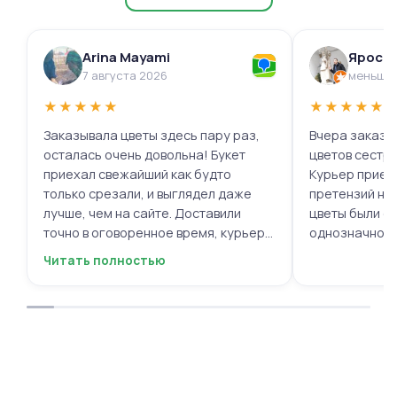
Arina Mayami
Яросл
7 августа 2026
меньше 
★
★
★
★
★
★
★
★
★
★
Заказывала цветы здесь пару раз,
Вчера заказыв
осталась очень довольна! Букет
цветов сестре
приехал свежайший как будто
Курьер приех
только срезали, и выглядел даже
претензий нет.
лучше, чем на сайте. Доставили
цветы были с
точно в оговоренное время, курьер
однозначно.
вежливый, ещё и открытку с тёплыми
Читать полностью
пожеланиями приложили, люблю
места с такими забавными мелочами
приятными. Однозначно буду
заказывать ещё, могу всем
советовать.