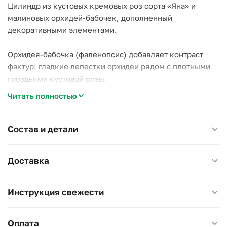
Цилиндр из кустовых кремовых роз сорта «Яна» и
малиновых орхидей-бабочек, дополненный
декоративными элементами.
Орхидея-бабочка (фаленопсис) добавляет контраст
фактур: гладкие лепестки орхидеи рядом с плотными
гроздьями кустовой розы.
Читать полностью
Почему стоит выбрать эту композицию:
–
Орхидеи-бабочки
— редкий гость в букете, держится
в воде до двух недель;
Состав и детали
–
Кустовая роза «Яна»
— кремовый оттенок и
несколько бутонов на стебле;
Доставка
–
Контраст фактур
— гладкая орхидея и плотная роза
рядом смотрятся объёмнее, чем любой из цветков по
отдельности.
Инструкция свежести
Яркий, но не кричащий подарок для любимой:
Оплата
годовщина, день рождения, знак внимания без