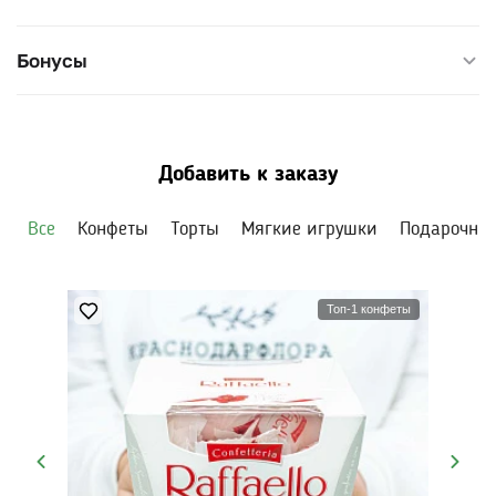
специального повода.
Бонусы
Размер композиции — 30×30 см, высота — 35 см. Воду в
цилиндре подливайте через день.
Добавить к заказу
Все
Конфеты
Торты
Мягкие игрушки
Подарочны
Топ-1 конфеты