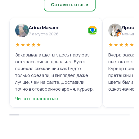
Оставить отзыв
Arina Mayami
Яросл
7 августа 2026
меньше 
★
★
★
★
★
★
★
★
★
★
Заказывала цветы здесь пару раз,
Вчера заказыв
осталась очень довольна! Букет
цветов сестре
приехал свежайший как будто
Курьер приех
только срезали, и выглядел даже
претензий нет.
лучше, чем на сайте. Доставили
цветы были с
точно в оговоренное время, курьер
однозначно.
вежливый, ещё и открытку с тёплыми
Читать полностью
пожеланиями приложили, люблю
места с такими забавными мелочами
приятными. Однозначно буду
заказывать ещё, могу всем
советовать.