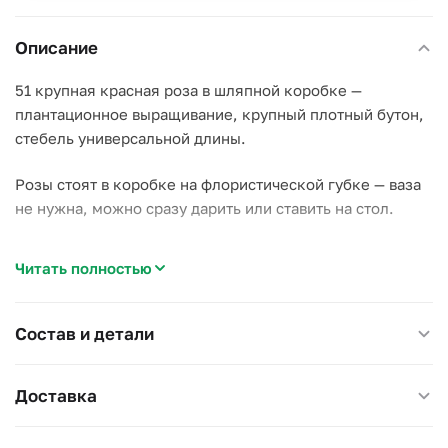
Описание
51 крупная красная роза в шляпной коробке —
плантационное выращивание, крупный плотный бутон,
стебель универсальной длины.
Розы стоят в коробке на флористической губке — ваза
не нужна, можно сразу дарить или ставить на стол.
Почему стоит выбрать эту коробку:
Читать полностью
–
51 стебель
— объём выглядит солидно, получатель
сразу поймёт, что на подарке не экономили;
–
Крупный бутон
— плантационная роза заметно
Состав и детали
крупнее рядовой российской;
–
Без вазы
— губка с водой держит цветы несколько
Доставка
дней, коробку сразу можно ставить на стол.
Классика на 14 февраля, день рождения или признание