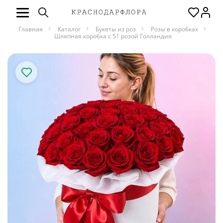
Главная
Каталог
Букеты из роз
Розы в коробках
Шляпная коробка с 51 розой Голландия