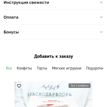
Инструкция свежести
— количество и формат коробки говорят сами за себя.
Поливайте губку раз в 1–2 дня, не давайте пересыхать.
Оплата
Бонусы
Добавить к заказу
Все
Конфеты
Торты
Мягкие игрушки
Подарочны
Топ-1 конфеты