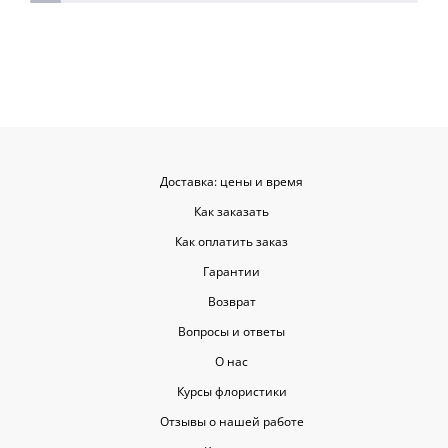
для согласования. Все заботливо
быстрой. Цвет
упаковали и доставили. Очень
срок, что гов
довольна результатом😍
организации р
букеты были у
цветы приеха
красивыми
Доставка: цены и время
Как заказать
Как оплатить заказ
Гарантии
Возврат
Вопросы и ответы
О нас
Курсы флористики
Отзывы о нашей работе