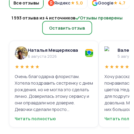
Все отзывы
Яндекс
★ 5,0
Google
★ 4,7
1 593 отзыва из 4 источников
Отзывы проверены
Оставить отзыв
Наталья Мещерякова
Валери
6 августа 2026
5 авгус
★
★
★
★
★
★
★
★
★
★
Очень благодарна флористам.
Хочу рассказа
Хотела поздравить сестренку с днем
понравилась 
рождения, но не могла это сделать
цветов. Недав
лично. Доверилась этому сервису и
для подруги, 
они оправдали мое доверие.
довольна. Мне
Девочки сделали просто
них большой в
фантастическую цветочную
композиций, 
Читать полностью
Читать полн
композицию, очень нежную и
по своему вку
гармоничную, прислали мне фото
отметить, что