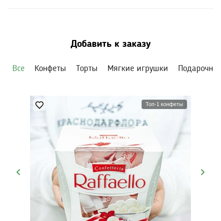
цилиндре меняйте раз в 2 дня, подрезайте стебли при
каждой смене воды.
Добавить к заказу
Все
Конфеты
Торты
Мягкие игрушки
Подарочны
Топ-1 конфеты