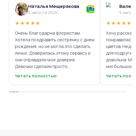
Наталья Мещерякова
Валери
6 августа 2026
5 авгус
★
★
★
★
★
★
★
★
★
★
Очень благодарна флористам.
Хочу рассказа
Хотела поздравить сестренку с днем
понравилась 
рождения, но не могла это сделать
цветов. Недав
лично. Доверилась этому сервису и
для подруги, 
они оправдали мое доверие.
довольна. Мне
Девочки сделали просто
них большой в
фантастическую цветочную
композиций, 
Читать полностью
Читать полн
композицию, очень нежную и
по своему вку
гармоничную, прислали мне фото
отметить, что
для согласования. Все заботливо
быстрой. Цвет
упаковали и доставили. Очень
срок, что гов
довольна результатом😍
организации р
букеты были у
цветы приеха
красивыми