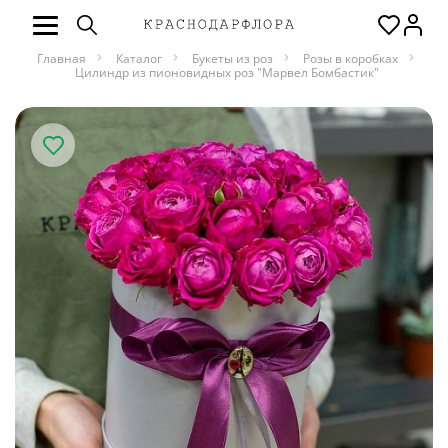
Главная
Каталог
Букеты из роз
Розы в коробках
Цилиндр из пионовидных роз "Марвел Бомбастик"