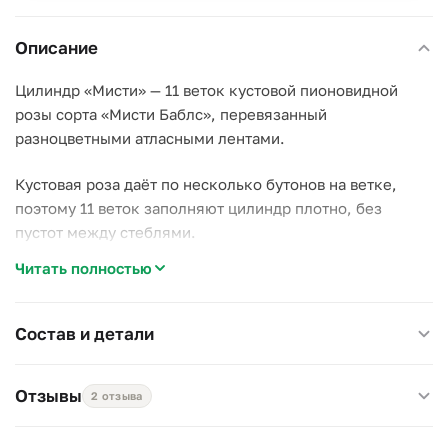
Описание
Цилиндр «Мисти» — 11 веток кустовой пионовидной
розы сорта «Мисти Баблс», перевязанный
разноцветными атласными лентами.
Кустовая роза даёт по несколько бутонов на ветке,
поэтому 11 веток заполняют цилиндр плотно, без
пустот между стеблями.
Читать полностью
Почему стоит выбрать «Мисти»:
–
Пионовидная форма
— бутон «Мисти Баблс» плотнее
и объёмнее, чем у классической кустовой розы;
Состав и детали
–
Разноцветные ленты
— цилиндр выглядит
завершённым без дополнительной упаковки;
Отзывы
2 отзыва
–
Устойчивый цилиндр
— уже стоит с водой, вазу
подбирать не нужно.