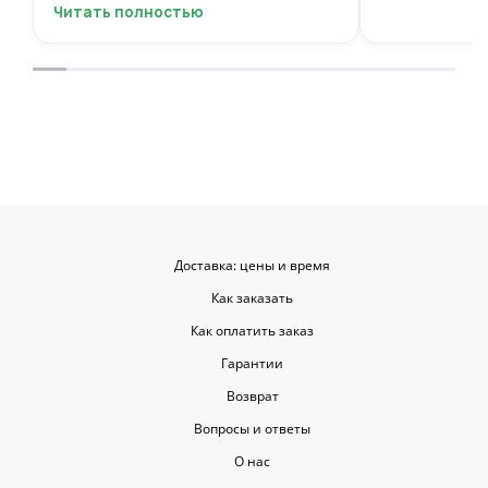
выбрать цветы и оформить заказ
заботу!
Читать полностью
онлайн, не вставая с дивана. Курьер
привез букет ровно в назначенное
время, и цветы были свежие и
красивые. Уверен, что многие оценят
такую классную услугу. Важно,
когда цветы доставляют на высшем
уровне, ведь букет может быть не
только сюрпризом, но и способом
показать свои чувства. Рекомендую
эту службу всем, кто любит качество
и скорость.
Доставка: цены и время
Как заказать
Как оплатить заказ
Гарантии
Возврат
Вопросы и ответы
О нас