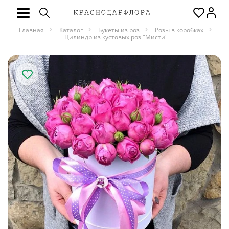
Главная
Каталог
Букеты из роз
Розы в коробках
Цилиндр из кустовых роз "Мисти"