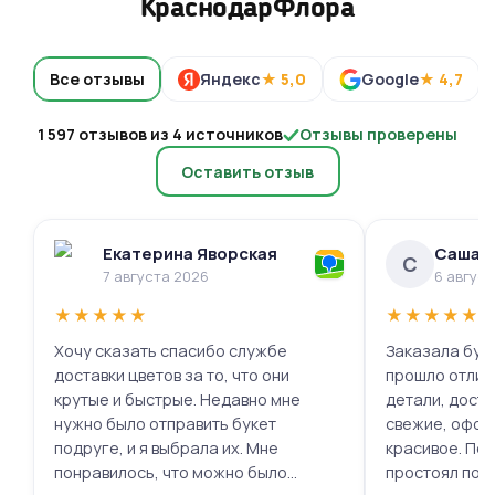
КраснодарФлора
Все отзывы
Яндекс
★ 5,0
Google
★ 4,7
1 597 отзывов из 4 источников
Отзывы проверены
Оставить отзыв
Екатерина Яворская
Саша 
С
7 августа 2026
6 авгус
★
★
★
★
★
★
★
★
★
★
Хочу сказать спасибо службе
Заказала буке
доставки цветов за то, что они
прошло отлич
крутые и быстрые. Недавно мне
детали, доста
нужно было отправить букет
свежие, офор
подруге, и я выбрала их. Мне
красивое. Под
понравилось, что можно было
простоял поч