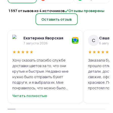
1 597 отзывов из 4 источников
Отзывы проверены
Оставить отзыв
Екатерина Яворская
Саша 
С
7 августа 2026
6 авгус
★
★
★
★
★
★
★
★
★
★
Хочу сказать спасибо службе
Заказала буке
доставки цветов за то, что они
прошло отлич
крутые и быстрые. Недавно мне
детали, доста
нужно было отправить букет
свежие, офор
подруге, и я выбрала их. Мне
красивое. Под
понравилось, что можно было
простоял поч
выбрать цветы и оформить заказ
заботу!
Читать полностью
онлайн, не вставая с дивана. Курьер
привез букет ровно в назначенное
время, и цветы были свежие и