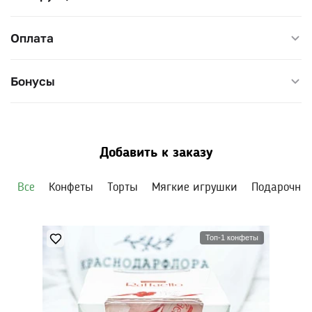
Диаметр цилиндра с розами — 17 см, высота
Оплата
композиции — 24–26 см.
Бонусы
Добавить к заказу
Все
Конфеты
Торты
Мягкие игрушки
Подарочны
Топ-1 конфеты