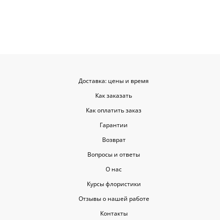
красивые. Уверен, что многие оценят
такую классную услугу. Важно,
когда цветы доставляют на высшем
уровне, ведь букет может быть не
только сюрпризом, но и способом
показать свои чувства. Рекомендую
эту службу всем, кто любит качество
и скорость.
Доставка: цены и время
Как заказать
Как оплатить заказ
Гарантии
Возврат
Вопросы и ответы
О нас
Курсы флористики
Отзывы о нашей работе
Контакты