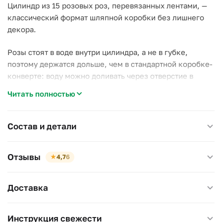
Цилиндр из 15 розовых роз, перевязанных лентами, —
классический формат шляпной коробки без лишнего
декора.
Розы стоят в воде внутри цилиндра, а не в губке,
поэтому держатся дольше, чем в стандартной коробке-
конверте: воду можно доливать через отверстие в
крышке.
Читать полностью
Почему стоит выбрать эту коробку:
–
15 роз одного оттенка
— ровный цвет без миксов и
Состав и детали
добавок;
–
вода внутри цилиндра
продлевает жизнь роз против
Отзывы
★
4,7
6
сухой губки;
–
цилиндр стоит сам
, без подставки и вазы, можно
сразу поставить на стол.
Доставка
Универсальный подарок без привязки к конкретному
поводу.
Инструкция свежести