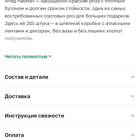
«Ред Наоми» — насыщенно-красная роза с плотным
бутоном и долгим сроком стойкости, одна из самых
востребованных сортовых роз для больших подарков.
Здесь её 201 штука — в шляпной коробке с атласными
лентами и декором, без вазы и без лишних хлопот
получателю.
Коробка держит форму сама: розы плотно уложены на
Читать полностью
флористической губке, стебли короче, чем в букете, —
за счёт этого цветы не заваливаются и выглядят
собранно с первого дня.
Состав и детали
Почему стоит выбрать этот подарок:
Доставка
–
Готовое решение
— не нужна ваза, коробку сразу
можно поставить на стол;
–
Однородный тон
— 201 роза одного сорта и оттенка,
Инструкция свежести
без разнобоя;
–
Впечатляющий объём
— заметен издалека, подходит
для сцены или большого зала.
Оплата