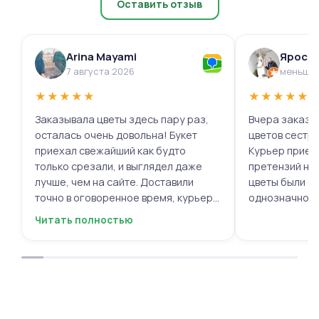
Оставить отзыв
Arina Mayami
Яросл
7 августа 2026
меньше 
★
★
★
★
★
★
★
★
★
★
Заказывала цветы здесь пару раз,
Вчера заказыв
осталась очень довольна! Букет
цветов сестре
приехал свежайший как будто
Курьер приех
только срезали, и выглядел даже
претензий нет.
лучше, чем на сайте. Доставили
цветы были с
точно в оговоренное время, курьер
однозначно.
вежливый, ещё и открытку с тёплыми
Читать полностью
пожеланиями приложили, люблю
места с такими забавными мелочами
приятными. Однозначно буду
заказывать ещё, могу всем
советовать.