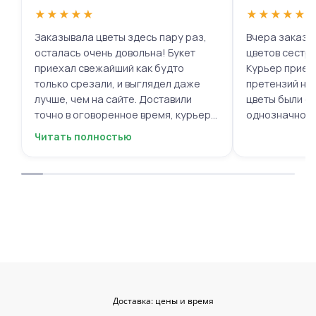
★
★
★
★
★
★
★
★
★
★
Заказывала цветы здесь пару раз,
Вчера заказыв
осталась очень довольна! Букет
цветов сестре
приехал свежайший как будто
Курьер приех
только срезали, и выглядел даже
претензий нет.
лучше, чем на сайте. Доставили
цветы были с
точно в оговоренное время, курьер
однозначно.
вежливый, ещё и открытку с тёплыми
Читать полностью
пожеланиями приложили, люблю
места с такими забавными мелочами
приятными. Однозначно буду
заказывать ещё, могу всем
советовать.
Доставка: цены и время