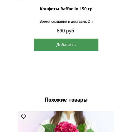
для уточнения у наших менеджеров. Выбирайте
рская
Конфеты Raffaello 150 гр
идеальный оттенок для своего подарка!
Время создания и доставки: 2 ч
690
руб.
Добавить
Похожие товары