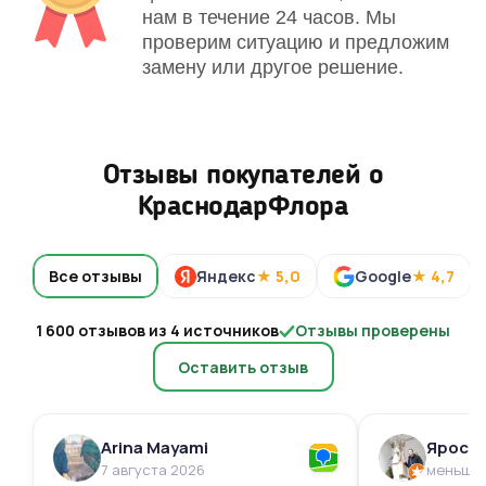
нам в течение 24 часов. Мы
проверим ситуацию и предложим
замену или другое решение.
Отзывы покупателей о
КраснодарФлора
Все отзывы
Яндекс
★ 5,0
Google
★ 4,7
1 600 отзывов из 4 источников
Отзывы проверены
Оставить отзыв
Arina Mayami
Яросл
7 августа 2026
меньше 