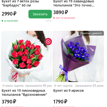
Букет из 7 веток розы
Букет из 19 лавандовых
"Барбадос" 60 см
тюльпанов "Это точно
любовь!"
3890
2990
Заказать
нет в наличии
в наличии
2 ч.
Приятно удивить!
мало оценок
заказывали 89 раз
нет оценок
заказывали 93 раза
Букет из 19 пионовидных
Букет из 9 ирисов
тюльпанов "Вдохновение"
3790
1790