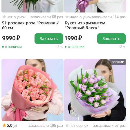
нет оценок
заказывали 68 раз
мало оценок
заказывали 114 раз
51 розовая роза "Ревиваль"
Букет из хризантем
60 см
"Розовый блеск"
9990
1990
Заказать
Заказать
в наличии
2 ч.
в наличии
2 ч.
Весна❤️
5,0
(5)
заказывали 195 раз
нет оценок
заказывали 57 раз