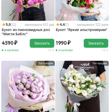
5,0
4,4
(11)
заказывали 612 раз
(7)
заказывали 122 раза
Букет из пионовидных роз
Букет "Яркие альстромерии"
"Мисти Баблс"
4590
1990
Заказать
Заказать
в наличии
2 ч.
в наличии
2 ч.
Топ продаж
Топ продаж