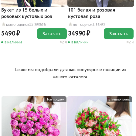
Букет из 15 белых и
101 белая и розовая
розовых кустовых роз
кустовая роза
мало оценок
нет оценок
22 заказа
1 заказ
5490
34990
Заказать
Заказать
в наличии
2 ч
в наличии
2 ч
Также мы подобрали для вас популярные позиции из
нашего каталога
Топ продаж
Лучшая цена