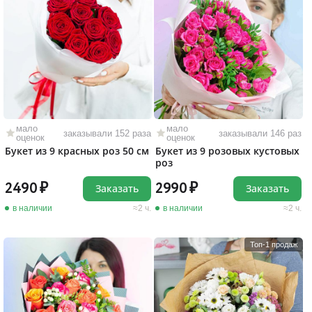
мало
мало
заказывали 152 раза
заказывали 146 раз
оценок
оценок
Букет из 9 красных роз 50 см
Букет из 9 розовых кустовых
роз
2490
2990
Заказать
Заказать
в наличии
2 ч.
в наличии
2 ч.
Топ-1 продаж