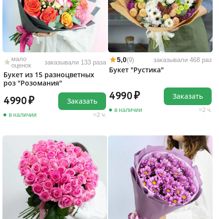
мало
5,0
(9)
заказывали 468 раз
заказывали 133 раза
оценок
Букет "Рустика"
Букет из 15 разноцветных
роз "Розомания"
4990
Заказать
4990
Заказать
в наличии
2 ч.
в наличии
2 ч.