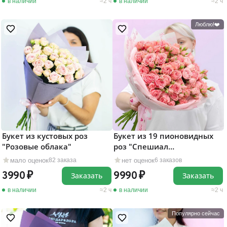
в наличии
2 ч
в наличии
2 ч
Люблю!❤️
Букет из кустовых роз
Букет из 19 пионовидных
"Розовые облака"
роз "Спешиал
Дайменшенс"
мало оценок
нет оценок
82 заказа
6 заказов
3990
9990
Заказать
Заказать
в наличии
2 ч
в наличии
2 ч
Популярно сейчас