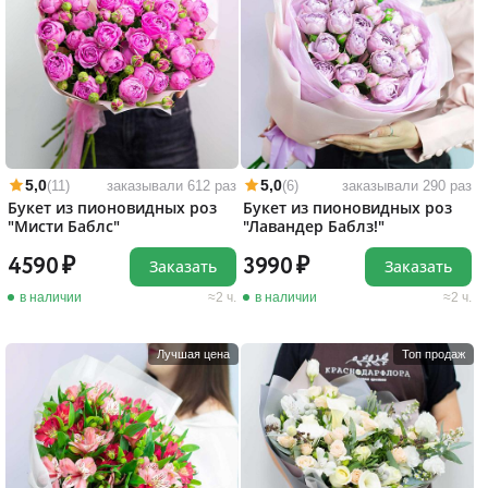
5,0
5,0
(11)
заказывали 612 раз
(6)
заказывали 290 раз
Букет из пионовидных роз
Букет из пионовидных роз
"Мисти Баблс"
"Лавандер Баблз!"
4590
3990
Заказать
Заказать
в наличии
2 ч.
в наличии
2 ч.
Лучшая цена
Топ продаж