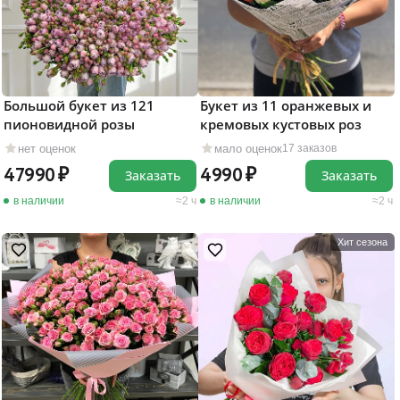
Большой букет из 121
Букет из 11 оранжевых и
пионовидной розы
кремовых кустовых роз
нет оценок
мало оценок
17 заказов
47990
4990
Заказать
Заказать
в наличии
2 ч
в наличии
2 ч
Хит сезона