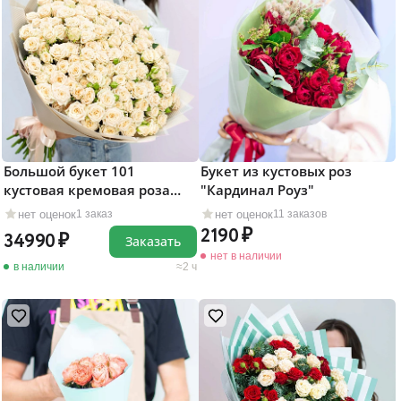
Большой букет 101
Букет из кустовых роз
кустовая кремовая роза
"Кардинал Роуз"
"Яна"
нет оценок
нет оценок
1 заказ
11 заказов
2190
34990
Заказать
нет в наличии
в наличии
2 ч