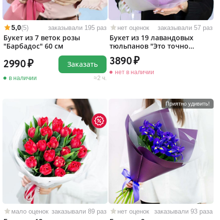
5,0
(5)
заказывали 195 раз
нет оценок
заказывали 57 раз
Букет из 7 веток розы
Букет из 19 лавандовых
"Барбадос" 60 см
тюльпанов "Это точно
любовь!"
3890
2990
Заказать
нет в наличии
в наличии
2 ч.
Приятно удивить!
мало оценок
заказывали 89 раз
нет оценок
заказывали 93 раза