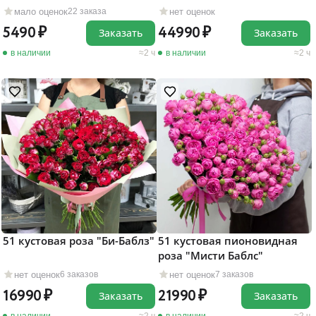
мало оценок
нет оценок
22 заказа
5490
44990
Заказать
Заказать
в наличии
2 ч
в наличии
2 ч
51 кустовая роза "Би-Баблз"
51 кустовая пионовидная
роза "Мисти Баблс"
нет оценок
нет оценок
6 заказов
7 заказов
16990
21990
Заказать
Заказать