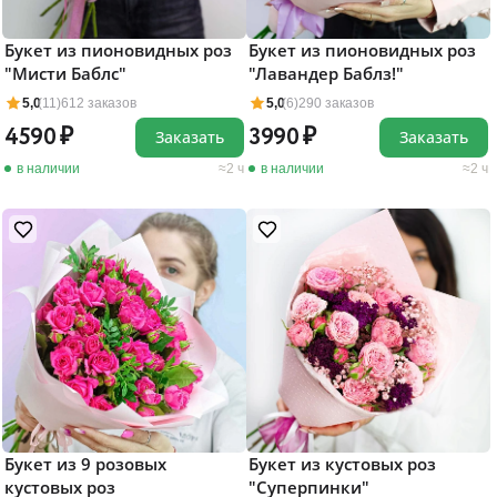
Букет из пионовидных роз
Букет из пионовидных роз
"Мисти Баблс"
"Лавандер Баблз!"
5,0
(11)
612 заказов
5,0
(6)
290 заказов
4590
3990
Заказать
Заказать
в наличии
2 ч
в наличии
2 ч
Букет из 9 розовых
Букет из кустовых роз
кустовых роз
"Суперпинки"