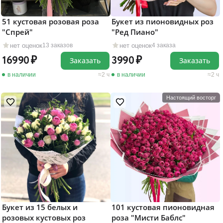
51 кустовая розовая роза
Букет из пионовидных роз
"Cпрей"
"Ред Пиано"
нет оценок
нет оценок
13 заказов
4 заказа
16990
3990
Заказать
Заказать
в наличии
2 ч
в наличии
2 ч
Настоящий восторг
Букет из 15 белых и
101 кустовая пионовидная
розовых кустовых роз
роза "Мисти Баблс"