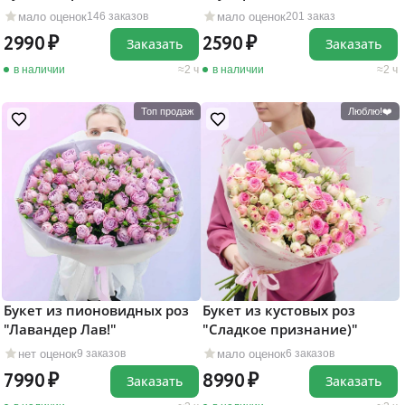
мало оценок
мало оценок
146 заказов
201 заказ
2990
2590
Заказать
Заказать
в наличии
2 ч
в наличии
2 ч
Топ продаж
Люблю!❤️
Букет из пионовидных роз
Букет из кустовых роз
"Лавандер Лав!"
"Сладкое признание)"
нет оценок
мало оценок
9 заказов
6 заказов
7990
8990
Заказать
Заказать