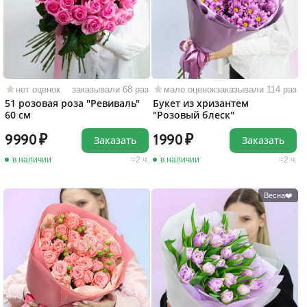
нет оценок
заказывали 68 раз
мало оценок
заказывали 114 раз
51 розовая роза "Ревиваль"
Букет из хризантем
60 см
"Розовый блеск"
9990
1990
Заказать
Заказать
в наличии
2 ч.
в наличии
2 ч.
Весна❤️