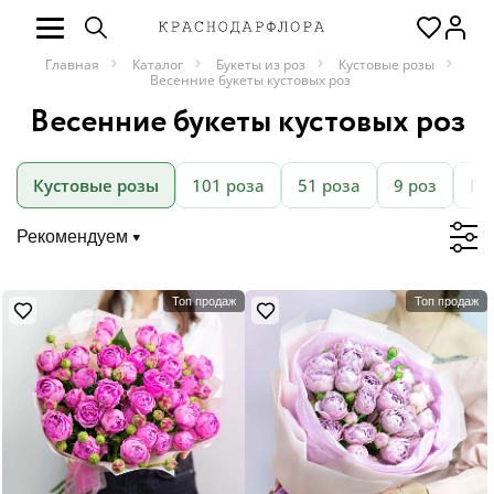
Главная
Каталог
Букеты из роз
Кустовые розы
Весенние букеты кустовых роз
Весенние букеты кустовых роз
Кустовые розы
101 роза
51 роза
9 роз
Пи
Рекомендуем
Топ продаж
Топ продаж