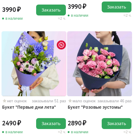
3990
Заказать
3990
Заказать
в наличии
2 ч.
в наличии
2 ч.
нет оценок
заказывали 51 раз
мало оценок
заказывали 46 раз
Букет "Первые дни лета"
Букет "Розовые эустомы"
2490
2890
Заказать
Заказать
в наличии
2 ч.
в наличии
2 ч.