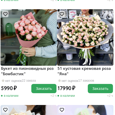
в наличии
2 ч
в наличии
2 ч
Букет из пионовидных роз
51 кустовая кремовая роза
"Бомбастик"
"Яна"
нет оценок
нет оценок
22 заказа
17 заказов
5990
17990
Заказать
Заказать
в наличии
2 ч
в наличии
2 ч