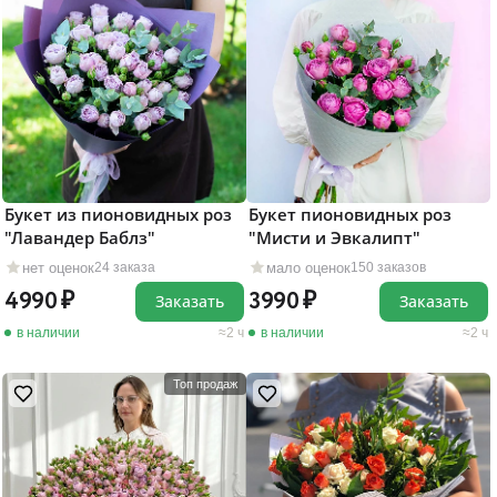
Букет из пионовидных роз
Букет пионовидных роз
"Лавандер Баблз"
"Мисти и Эвкалипт"
нет оценок
мало оценок
24 заказа
150 заказов
4990
3990
Заказать
Заказать
в наличии
2 ч
в наличии
2 ч
Топ продаж