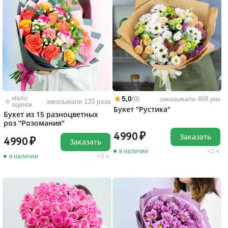
мало
5,0
(9)
заказывали 468 раз
заказывали 133 раза
оценок
Букет "Рустика"
Букет из 15 разноцветных
роз "Розомания"
4990
Заказать
4990
Заказать
в наличии
2 ч.
в наличии
2 ч.