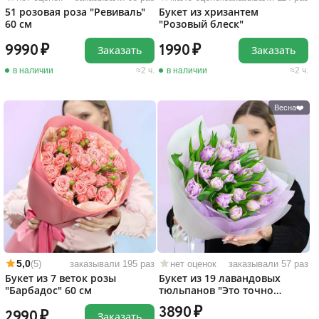
51 розовая роза "Ревиваль"
Букет из хризантем
60 см
"Розовый блеск"
9990
1990
Заказать
Заказать
в наличии
2 ч.
в наличии
2 ч.
Весна❤️
5,0
(5)
заказывали 195 раз
нет оценок
заказывали 57 раз
Букет из 7 веток розы
Букет из 19 лавандовых
"Барбадос" 60 см
тюльпанов "Это точно
любовь!"
3890
2990
Заказать