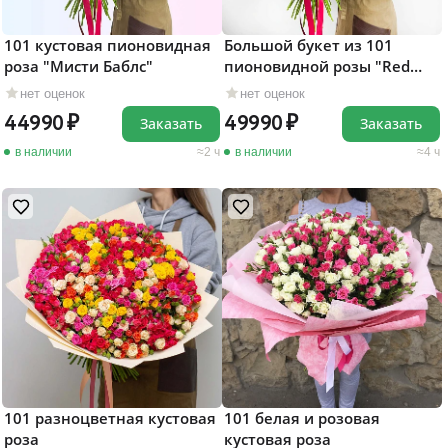
101 кустовая пионовидная
Большой букет из 101
роза "Мисти Баблс"
пионовидной розы "Red
Piano"
нет оценок
нет оценок
44990
49990
Заказать
Заказать
в наличии
2 ч
в наличии
4 ч
101 разноцветная кустовая
101 белая и розовая
роза
кустовая роза