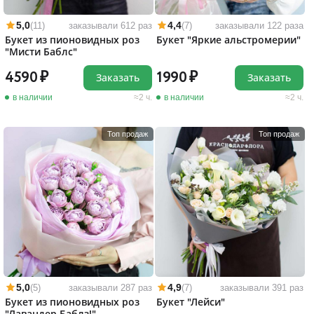
5,0
4,4
(11)
заказывали 612 раз
(7)
заказывали 122 раза
Букет из пионовидных роз
Букет "Яркие альстромерии"
"Мисти Баблс"
4590
1990
Заказать
Заказать
в наличии
2 ч.
в наличии
2 ч.
Топ продаж
Топ продаж
5,0
4,9
(5)
заказывали 287 раз
(7)
заказывали 391 раз
Букет из пионовидных роз
Букет "Лейси"
"Лавандер Баблз!"