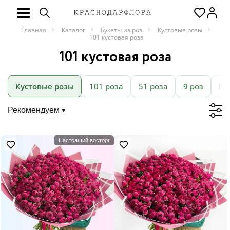
Главная
Каталог
Букеты из роз
Кустовые розы
101 кустовая роза
101 кустовая роза
Кустовые розы
101 роза
51 роза
9 роз
Пи
Рекомендуем
Настоящий восторг