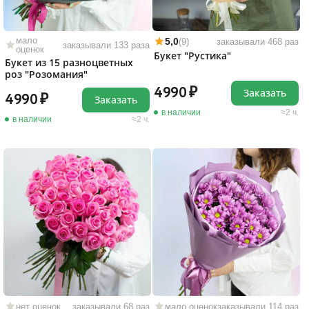
мало
5,0
(9)
заказывали 468 раз
заказывали 133 раза
оценок
Букет "Рустика"
Букет из 15 разноцветных
роз "Розомания"
4990
Заказать
4990
Заказать
в наличии
2 ч.
в наличии
2 ч.
нет оценок
заказывали 68 раз
мало оценок
заказывали 114 раз