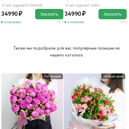
нет оценок
нет оценок
10 заказов
1 заказ
34990
34990
Заказать
Заказать
в наличии
2 ч
в наличии
2 ч
Также мы подобрали для вас популярные позиции из
нашего каталога
Топ продаж
Лучшая цена