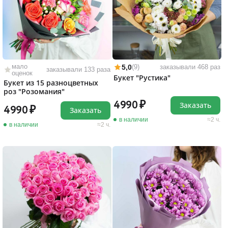
мало
5,0
(9)
заказывали 468 раз
заказывали 133 раза
оценок
Букет "Рустика"
Букет из 15 разноцветных
роз "Розомания"
4990
Заказать
4990
Заказать
в наличии
2 ч.
в наличии
2 ч.