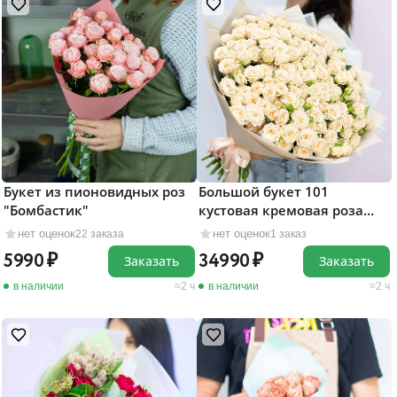
Букет из пионовидных роз
Большой букет 101
"Бомбастик"
кустовая кремовая роза
"Яна"
нет оценок
нет оценок
22 заказа
1 заказ
5990
34990
Заказать
Заказать
в наличии
2 ч
в наличии
2 ч