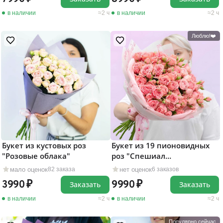
в наличии
2 ч
в наличии
2 ч
Люблю!❤️
Букет из кустовых роз
Букет из 19 пионовидных
"Розовые облака"
роз "Спешиал
Дайменшенс"
мало оценок
нет оценок
82 заказа
6 заказов
3990
9990
Заказать
Заказать
в наличии
2 ч
в наличии
2 ч
Популярно сейчас