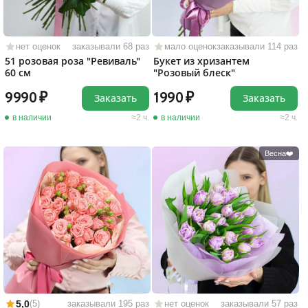
нет оценок
заказывали 68 раз
мало оценок
заказывали 114 раз
51 розовая роза "Ревиваль"
Букет из хризантем
60 см
"Розовый блеск"
9990
1990
Заказать
Заказать
в наличии
2 ч.
в наличии
2 ч.
Весна❤️
5,0
(5)
заказывали 195 раз
нет оценок
заказывали 57 раз