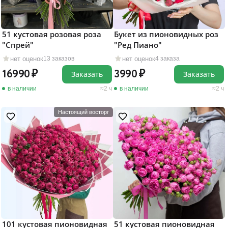
51 кустовая розовая роза
Букет из пионовидных роз
"Cпрей"
"Ред Пиано"
нет оценок
нет оценок
13 заказов
4 заказа
16990
3990
Заказать
Заказать
в наличии
2 ч
в наличии
2 ч
Настоящий восторг
101 кустовая пионовидная
51 кустовая пионовидная