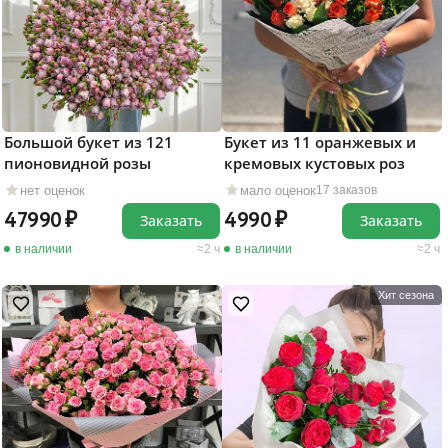
Большой букет из 121
Букет из 11 оранжевых и
пионовидной розы
кремовых кустовых роз
нет оценок
мало оценок
17 заказов
47990
4990
Заказать
Заказать
в наличии
2 ч
в наличии
2 ч
Хит сезона