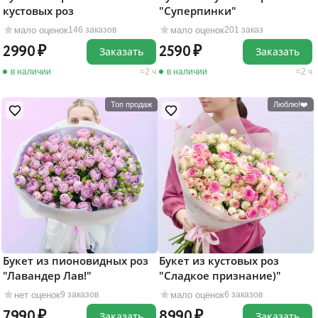
кустовых роз
"Суперпинки"
мало оценок
мало оценок
146 заказов
201 заказ
2990
2590
Заказать
Заказать
в наличии
2 ч
в наличии
2 ч
Топ продаж
Люблю!❤️
Букет из пионовидных роз
Букет из кустовых роз
"Лавандер Лав!"
"Сладкое признание)"
нет оценок
мало оценок
9 заказов
6 заказов
7990
8990
Заказать
Заказать