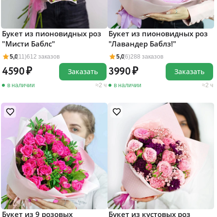
Букет из пионовидных роз
Букет из пионовидных роз
"Мисти Баблс"
"Лавандер Баблз!"
5,0
(11)
612 заказов
5,0
(6)
288 заказов
4590
3990
Заказать
Заказать
в наличии
2 ч
в наличии
2 ч
Букет из 9 розовых
Букет из кустовых роз