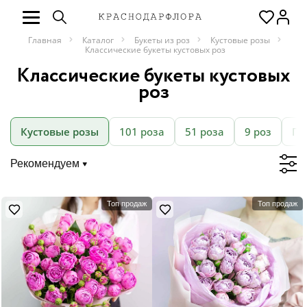
Главная
Каталог
Букеты из роз
Кустовые розы
Классические букеты кустовых роз
Классические букеты кустовых
роз
Кустовые розы
101 роза
51 роза
9 роз
Пи
Рекомендуем
Топ продаж
Топ продаж