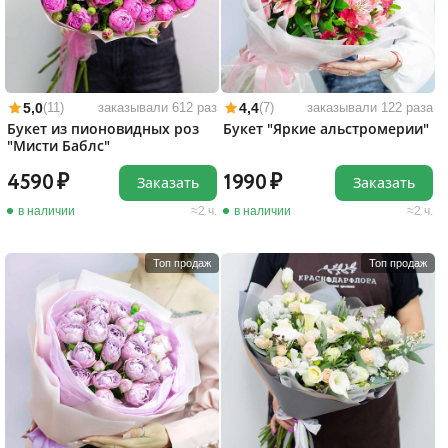
5,0
4,4
(11)
заказывали 612 раз
(7)
заказывали 122 раза
Букет из пионовидных роз
Букет "Яркие альстромерии"
"Мисти Баблс"
4590
1990
Заказать
Заказать
в наличии
2 ч.
в наличии
2 ч.
Топ продаж
Топ продаж