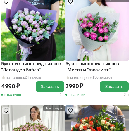
Букет из пионовидных роз
Букет пионовидных роз
"Лавандер Баблз"
"Мисти и Эвкалипт"
нет оценок
мало оценок
24 заказа
150 заказов
4990
3990
Заказать
Заказать
в наличии
2 ч
в наличии
2 ч
Топ продаж