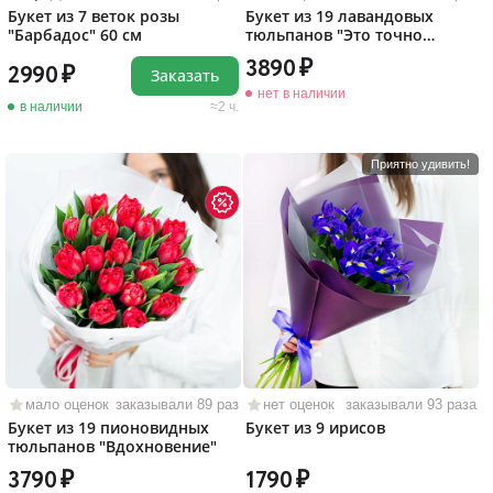
Букет из 7 веток розы
Букет из 19 лавандовых
"Барбадос" 60 см
тюльпанов "Это точно
любовь!"
3890
2990
Заказать
нет в наличии
в наличии
2 ч.
Приятно удивить!
мало оценок
заказывали 89 раз
нет оценок
заказывали 93 раза
Букет из 19 пионовидных
Букет из 9 ирисов
тюльпанов "Вдохновение"
3790
1790