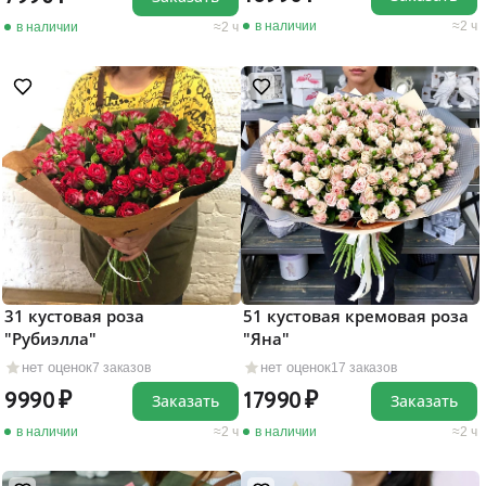
в наличии
2 ч
в наличии
2 ч
31 кустовая роза
51 кустовая кремовая роза
"Рубиэлла"
"Яна"
нет оценок
нет оценок
7 заказов
17 заказов
9990
17990
Заказать
Заказать
в наличии
2 ч
в наличии
2 ч