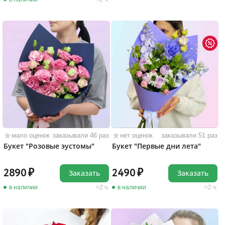
мало оценок
заказывали 46 раз
нет оценок
заказывали 51 раз
Букет "Розовые эустомы"
Букет "Первые дни лета"
2890
2490
Заказать
Заказать
в наличии
2 ч.
в наличии
2 ч.