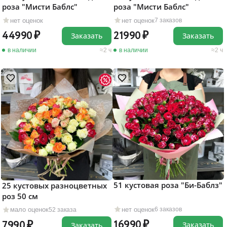
роза "Мисти Баблс"
роза "Мисти Баблс"
нет оценок
нет оценок
7 заказов
44990
21990
Заказать
Заказать
в наличии
2 ч
в наличии
2 ч
51 кустовая роза "Би-Баблз"
25 кустовых разноцветных
роз 50 см
нет оценок
мало оценок
6 заказов
52 заказа
16990
7990
Заказать
Заказать