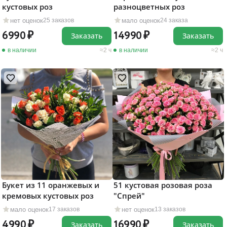
кустовых роз
разноцветных роз
нет оценок
мало оценок
25 заказов
24 заказа
6990
14990
Заказать
Заказать
в наличии
2 ч
в наличии
2 ч
Букет из 11 оранжевых и
51 кустовая розовая роза
кремовых кустовых роз
"Cпрей"
мало оценок
нет оценок
17 заказов
13 заказов
4990
16990
Заказать
Заказать