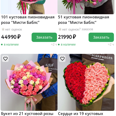
101 кустовая пионовидная
51 кустовая пионовидная
роза "Мисти Баблс"
роза "Мисти Баблс"
нет оценок
нет оценок
7 заказов
44990
21990
Заказать
Заказать
в наличии
2 ч
в наличии
2 ч
Букет из 21 кустовой розы
Сердце из 19 кустовых