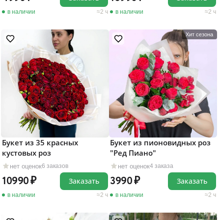
в наличии
2 ч
в наличии
2 ч
Хит сезона
Букет из 35 красных
Букет из пионовидных роз
кустовых роз
"Ред Пиано"
нет оценок
нет оценок
6 заказов
4 заказа
10990
3990
Заказать
Заказать
в наличии
2 ч
в наличии
2 ч