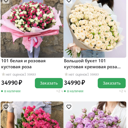
101 белая и розовая
Большой букет 101
кустовая роза
кустовая кремовая роза
"Яна"
нет оценок
нет оценок
1 заказ
1 заказ
34990
34990
Заказать
Заказать
в наличии
2 ч
в наличии
2 ч