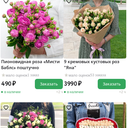
Пионовидная роза «Мисти
9 кремовых кустовых роз
Баблс» поштучно
"Яна"
мало оценок
мало оценок
1 заказ
53 заказа
490
3990
Заказать
Заказать
в наличии
2 ч
в наличии
2 ч