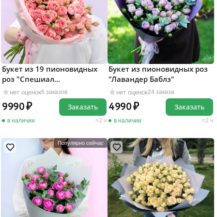
Букет из 19 пионовидных
Букет из пионовидных роз
роз "Спешиал
"Лавандер Баблз"
Дайменшенс"
нет оценок
нет оценок
6 заказов
24 заказа
9990
4990
Заказать
Заказать
в наличии
2 ч
в наличии
2 ч
Популярно сейчас