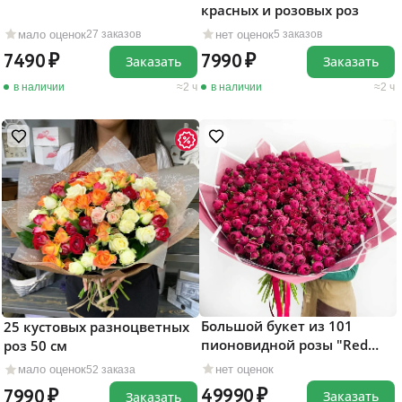
красных и розовых роз
мало оценок
нет оценок
27 заказов
5 заказов
7490
7990
Заказать
Заказать
в наличии
2 ч
в наличии
2 ч
Большой букет из 101
25 кустовых разноцветных
пионовидной розы "Red
роз 50 см
Piano"
нет оценок
мало оценок
52 заказа
49990
7990
Заказать
Заказать