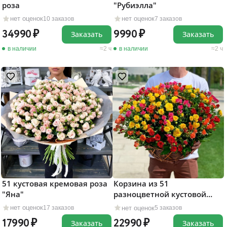
роза
"Рубиэлла"
нет оценок
нет оценок
10 заказов
7 заказов
34990
9990
Заказать
Заказать
в наличии
2 ч
в наличии
2 ч
51 кустовая кремовая роза
Корзина из 51
"Яна"
разноцветной кустовой
розы
нет оценок
нет оценок
17 заказов
5 заказов
17990
22990
Заказать
Заказать