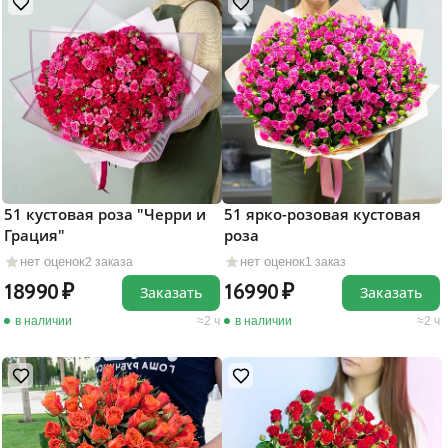
51 кустовая роза "Черри и
51 ярко-розовая кустовая
Грация"
роза
нет оценок
нет оценок
2 заказа
1 заказ
18990
16990
Заказать
Заказать
в наличии
2 ч
в наличии
2 ч