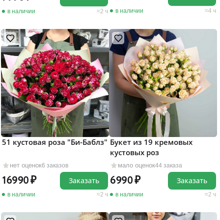
в наличии
4 ч
в наличии
2 ч
51 кустовая роза "Би-Баблз"
Букет из 19 кремовых
кустовых роз
нет оценок
мало оценок
6 заказов
44 заказа
16990
6990
Заказать
Заказать
в наличии
2 ч
в наличии
2 ч