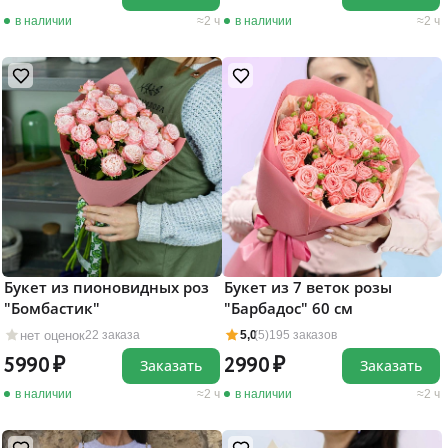
в наличии
2 ч
в наличии
2 ч
Букет из пионовидных роз
Букет из 7 веток розы
"Бомбастик"
"Барбадос" 60 см
нет оценок
22 заказа
5,0
(5)
195 заказов
5990
2990
Заказать
Заказать
в наличии
2 ч
в наличии
2 ч