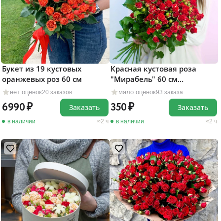
Букет из 19 кустовых
Красная кустовая роза
оранжевых роз 60 см
"Мирабель" 60 см
поштучно
нет оценок
мало оценок
20 заказов
93 заказа
6990
350
Заказать
Заказать
в наличии
2 ч
в наличии
2 ч