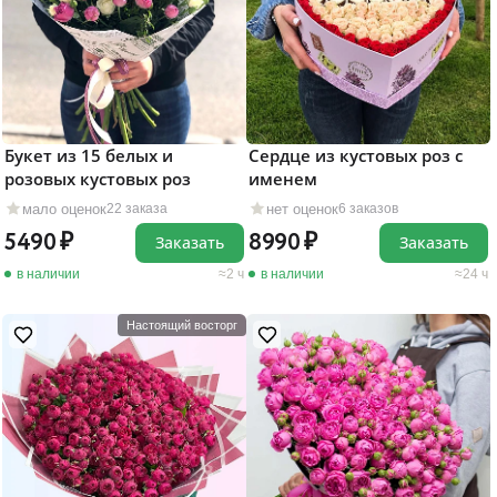
Букет из 15 белых и
Сердце из кустовых роз с
розовых кустовых роз
именем
мало оценок
нет оценок
22 заказа
6 заказов
5490
8990
Заказать
Заказать
в наличии
2 ч
в наличии
24 ч
Настоящий восторг