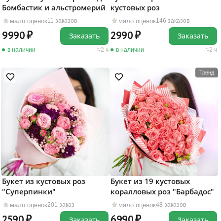
кустовых роз
Бомбастик и альстромерий
мало оценок
мало оценок
146 заказов
11 заказов
2990
9990
Заказать
Заказать
в наличии
2 ч
в наличии
2 ч
Тренд
Букет из кустовых роз
Букет из 19 кустовых
"Суперпинки"
коралловых роз "Барбадос"
мало оценок
мало оценок
201 заказ
48 заказов
2590
6990
Заказать
Заказать