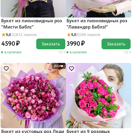
Букет из пионовидных роз
Букет из пионовидных роз
"Мисти Баблс"
"Лавандер Баблз!"
5,0
(11)
612 заказов
5,0
(6)
288 заказов
4590
3990
Заказать
Заказать
в наличии
2 ч
в наличии
2 ч
ВАУ❤️
Букет из 9 розовых
Букет из кустовых роз Леди