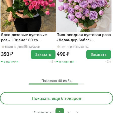
Ярко-розовые кустовые
Пионовидная кустовая роза
розы "Лиана" 60 см
«Лавандер Баблс»
поштучно
поштучно
мало оценок
нет оценок
58 заказов
новинка
350
490
Заказать
Заказать
в наличии
2 ч
в наличии
2 ч
Показано
48
из 54
Показать ещё 6 товаров
Страницы:
1
2
>