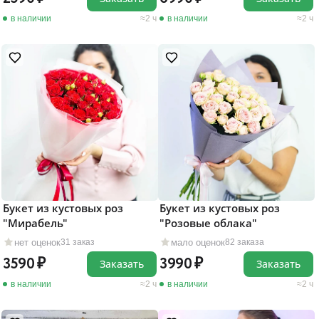
в наличии
2 ч
в наличии
2 ч
Букет из кустовых роз
Букет из кустовых роз
"Мирабель"
"Розовые облака"
нет оценок
мало оценок
31 заказ
82 заказа
3590
3990
Заказать
Заказать
в наличии
2 ч
в наличии
2 ч