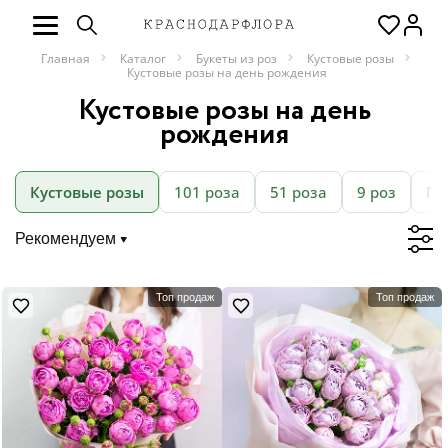
Главная
Каталог
Букеты из роз
Кустовые розы
Кустовые розы на день рождения
Кустовые розы на день
рождения
Кустовые розы
101 роза
51 роза
9 роз
Пи
Рекомендуем
Топ продаж
Топ продаж