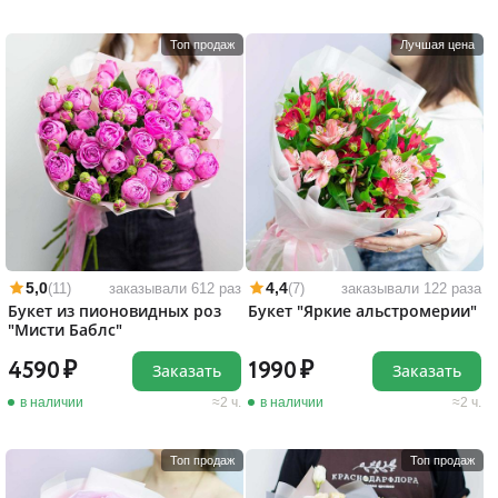
Топ продаж
Лучшая цена
5,0
4,4
(11)
заказывали 612 раз
(7)
заказывали 122 раза
Букет из пионовидных роз
Букет "Яркие альстромерии"
"Мисти Баблс"
4590
1990
Заказать
Заказать
в наличии
2 ч.
в наличии
2 ч.
Топ продаж
Топ продаж