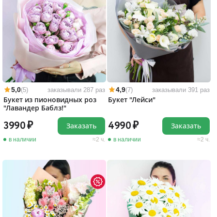
5,0
4,9
(5)
заказывали 287 раз
(7)
заказывали 391 раз
Букет из пионовидных роз
Букет "Лейси"
"Лавандер Баблз!"
3990
4990
Заказать
Заказать
в наличии
2 ч.
в наличии
2 ч.