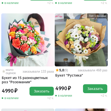
в наличии
2 ч.
в наличии
2 ч.
Топ-1 продаж
мало
5,0
(9)
заказывали 468 раз
заказывали 133 раза
оценок
Букет "Рустика"
Букет из 15 разноцветных
роз "Розомания"
4990
Заказать
4990
Заказать
в наличии
2 ч.
в наличии
2 ч.