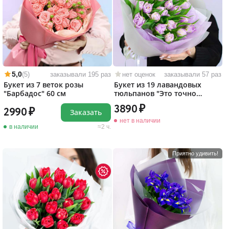
5,0
(5)
заказывали 195 раз
нет оценок
заказывали 57 раз
Букет из 7 веток розы
Букет из 19 лавандовых
"Барбадос" 60 см
тюльпанов "Это точно
любовь!"
3890
2990
Заказать
нет в наличии
в наличии
2 ч.
Приятно удивить!