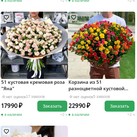
в наличии
2 ч
в наличии
2 ч
51 кустовая кремовая роза
Корзина из 51
"Яна"
разноцветной кустовой
розы
нет оценок
нет оценок
17 заказов
5 заказов
17990
22990
Заказать
Заказать
в наличии
2 ч
в наличии
2 ч