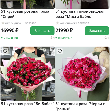
51 кустовая розовая роза
51 кустовая пионовидная
"Cпрей"
роза "Мисти Баблс"
нет оценок
нет оценок
13 заказов
7 заказов
16990
21990
Заказать
Заказать
в наличии
2 ч
в наличии
2 ч
51 кустовая роза "Би-Баблз"
51 кустовая роза "Черри и
Грация"