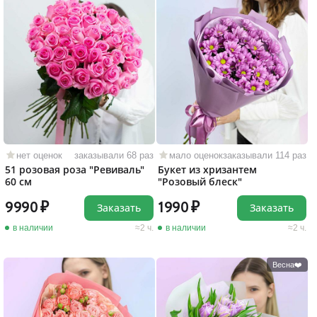
нет оценок
заказывали 68 раз
мало оценок
заказывали 114 раз
51 розовая роза "Ревиваль"
Букет из хризантем
60 см
"Розовый блеск"
9990
1990
Заказать
Заказать
в наличии
2 ч.
в наличии
2 ч.
Весна❤️