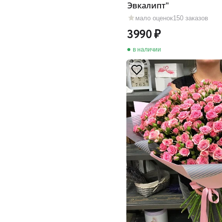
Эвкалипт"
мало оценок
150 заказов
3990
в наличии