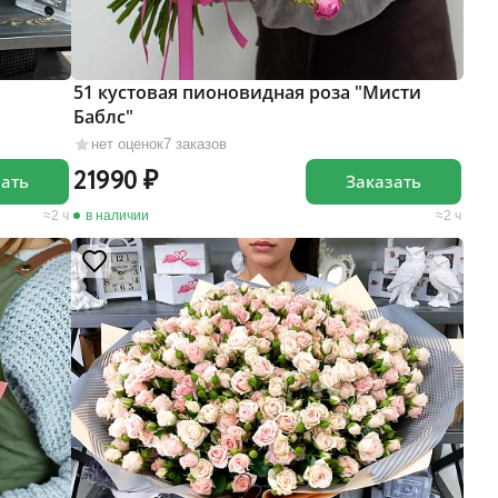
51 кустовая пионовидная роза "Мисти
Баблс"
нет оценок
7 заказов
21990
зать
Заказать
2 ч
в наличии
2 ч