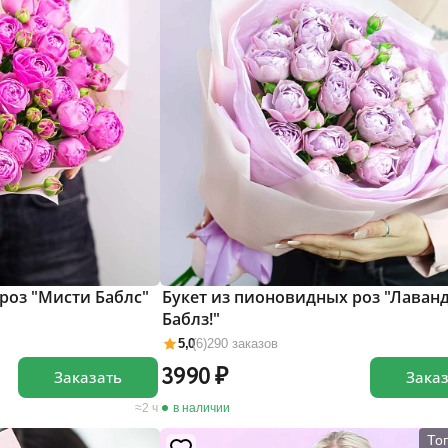
роз "Мисти Баблс"
Букет из пионовидных роз "Лаван
Баблз!"
5,0
(6)
290 заказов
3990
Заказать
Зака
2 ч
в наличии
То