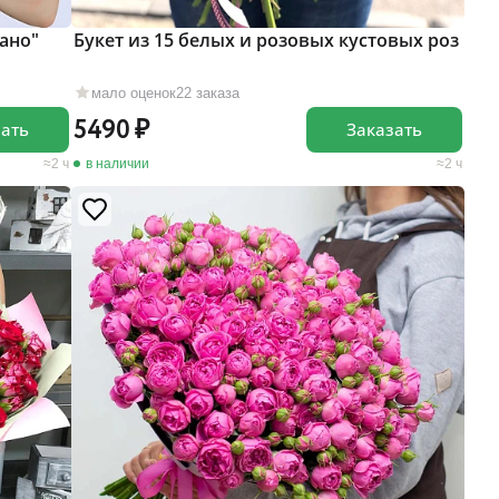
ано"
Букет из 15 белых и розовых кустовых роз
мало оценок
22 заказа
5490
зать
Заказать
2 ч
в наличии
2 ч