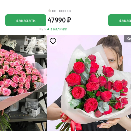
нет оценок
47990
Заказать
Зака
2 ч
в наличии
Хи