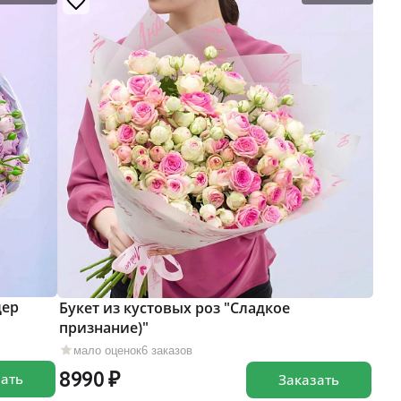
дер
Букет из кустовых роз "Сладкое
признание)"
мало оценок
6 заказов
8990
зать
Заказать