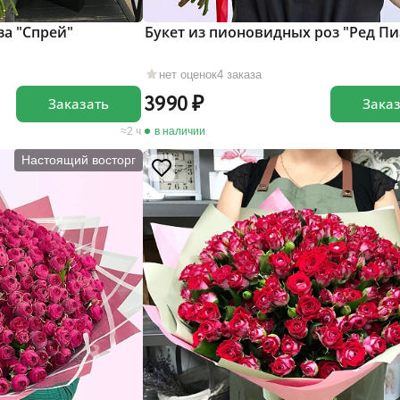
за "Cпрей"
Букет из пионовидных роз "Ред Пи
нет оценок
4 заказа
3990
Заказать
Зака
2 ч
в наличии
Настоящий восторг