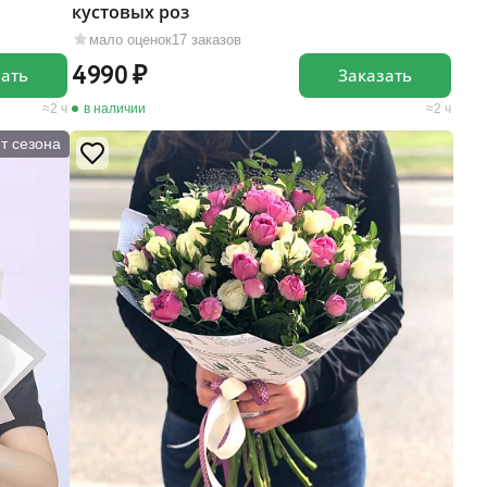
кустовых роз
мало оценок
17 заказов
4990
зать
Заказать
2 ч
в наличии
2 ч
т сезона