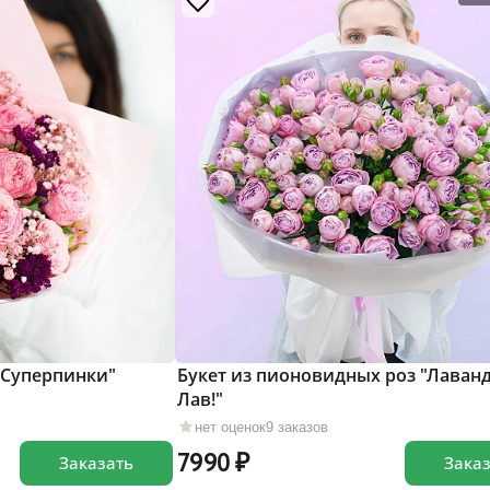
 "Суперпинки"
Букет из пионовидных роз "Лаван
Лав!"
нет оценок
9 заказов
7990
Заказать
Зака