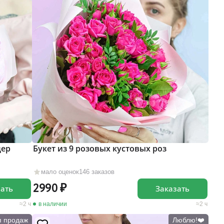
дер
Букет из 9 розовых кустовых роз
мало оценок
146 заказов
2990
зать
Заказать
2 ч
в наличии
2 ч
п продаж
Люблю!❤️