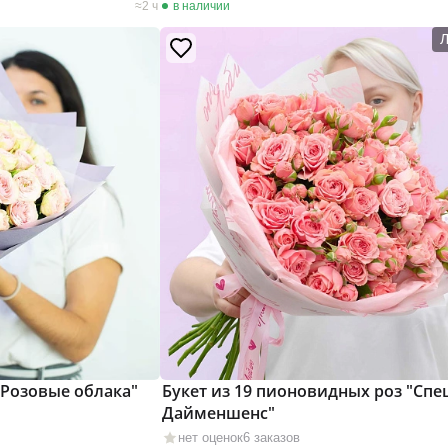
2 ч
в наличии
"Розовые облака"
Букет из 19 пионовидных роз "Сп
Дайменшенс"
нет оценок
6 заказов