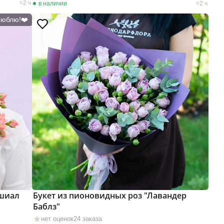
2 ч
в наличии
2 ч
Люблю!❤️
ешиал
Букет из пионовидных роз "Лавандер
Баблз"
нет оценок
24 заказа