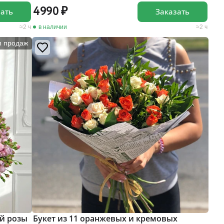
4990
зать
Заказать
2 ч
в наличии
2 ч
п продаж
й розы
Букет из 11 оранжевых и кремовых