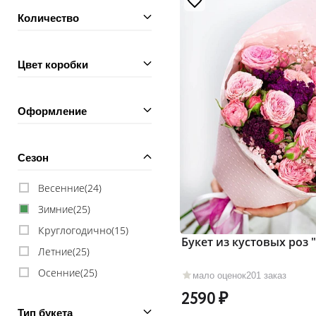
Количество
Цвет коробки
Оформление
Сезон
Весенние(
24
)
Зимние(
25
)
Круглогодично(
15
)
Букет из кустовых роз
Летние(
25
)
Осенние(
25
)
мало оценок
201 заказ
2590
Тип букета