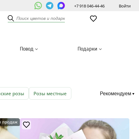
+7 918 046-44-46
Войти
Повод
Подарки
йские розы
Розы местные
Рекомендуем
п продаж