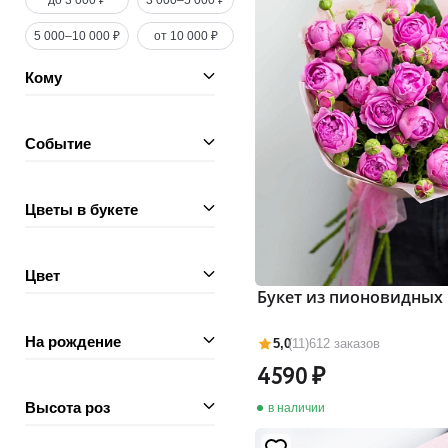
до 3 000 ₽
3 000–5 000 ₽
5 000–10 000 ₽
от 10 000 ₽
Кому
Событие
Цветы в букете
Цвет
Букет из пионовидных 
На рождение
5,0
(11)
612 заказов
4590
Высота роз
в наличии