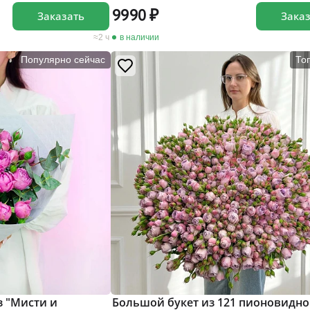
9990
Заказать
Зака
2 ч
в наличии
Популярно сейчас
То
з "Мисти и
Большой букет из 121 пионовидно