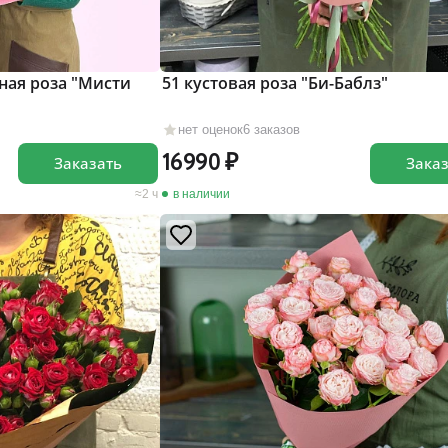
ная роза "Мисти
51 кустовая роза "Би-Баблз"
нет оценок
6 заказов
16990
Заказать
Зака
2 ч
в наличии