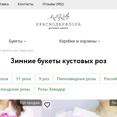
тавка
Контакты
Отзывы (992)
Букеты
Коробки и корзины
 букеты кустовых роз
Зимние букеты кустовых роз
роза
51 роза
9 роз
Пионовидные розы
Росси
лландские розы
Розы Эквадор
Топ продаж
То