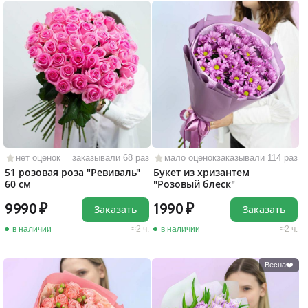
нет оценок
заказывали 68 раз
мало оценок
заказывали 114 раз
51 розовая роза "Ревиваль"
Букет из хризантем
60 см
"Розовый блеск"
9990
1990
Заказать
Заказать
в наличии
2 ч.
в наличии
2 ч.
Весна❤️