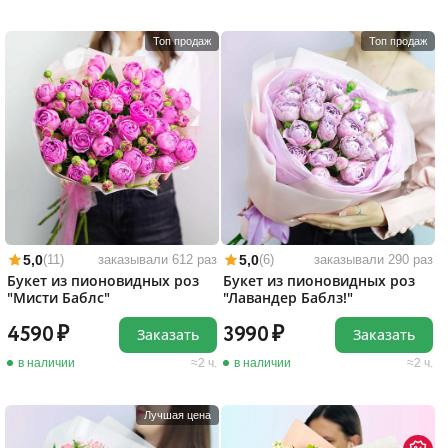
Топ продаж
Топ продаж
5,0
5,0
(11)
заказывали 612 раз
(6)
заказывали 290 раз
Букет из пионовидных роз
Букет из пионовидных роз
"Мисти Баблс"
"Лавандер Баблз!"
4590
3990
Заказать
Заказать
в наличии
2 ч.
в наличии
2 ч.
Лучшая цена