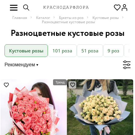
Главная
Каталог
Букеты из роз
Кустовые розы
Разноцветные кустовые розы
Разноцветные кустовые розы
Кустовые розы
101 роза
51 роза
9 роз
Пи
Рекомендуем
Тренд