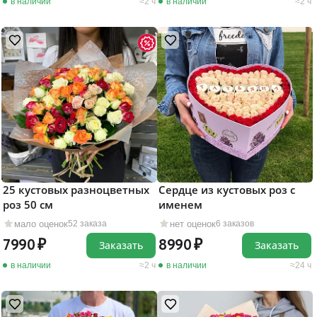
в наличии
2 ч
в наличии
2 ч
Сердце из кустовых роз с
25 кустовых разноцветных
именем
роз 50 см
нет оценок
мало оценок
6 заказов
52 заказа
8990
7990
Заказать
Заказать
в наличии
24 ч
в наличии
2 ч