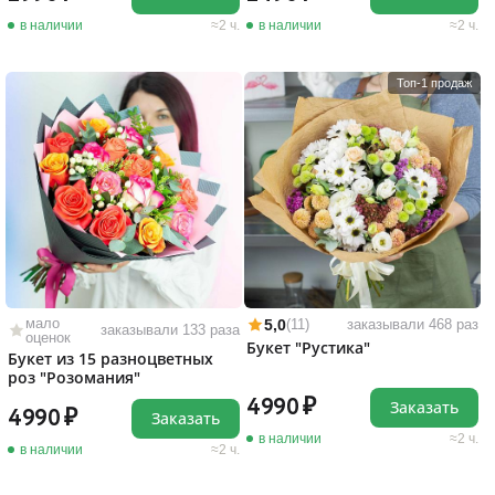
в наличии
2 ч.
в наличии
2 ч.
Топ-1 продаж
мало
5,0
(11)
заказывали 468 раз
заказывали 133 раза
оценок
Букет "Рустика"
Букет из 15 разноцветных
роз "Розомания"
4990
Заказать
4990
Заказать
в наличии
2 ч.
в наличии
2 ч.