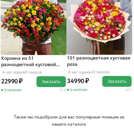
101 разноцветная кустовая
Корзина из 51
роза
разноцветной кустовой
розы
нет оценок
нет оценок
10 заказов
5 заказов
34990
22990
Заказать
Заказать
в наличии
2 ч
в наличии
2 ч
Также мы подобрали для вас популярные позиции из
нашего каталога