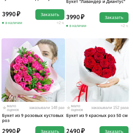
Букет "Лавандер и Диантус"
3990
Заказать
3990
Заказать
в наличии
2 ч.
в наличии
2 ч.
мало
мало
заказывали 148 раз
заказывали 152 раза
оценок
оценок
Букет из 9 розовых кустовых
Букет из 9 красных роз 50 см
роз
2990
2490
Заказать
Заказать