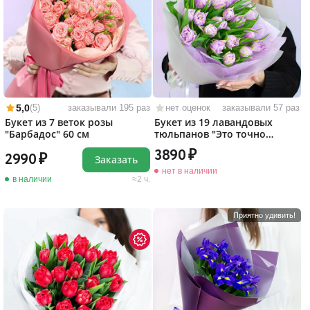
5,0
(5)
заказывали 195 раз
нет оценок
заказывали 57 раз
Букет из 7 веток розы
Букет из 19 лавандовых
"Барбадос" 60 см
тюльпанов "Это точно
любовь!"
3890
2990
Заказать
нет в наличии
в наличии
2 ч.
Приятно удивить!