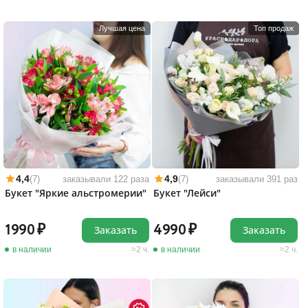
Лучшая цена
Топ продаж
4,4
4,9
(7)
заказывали 122 раза
(7)
заказывали 391 раз
Букет "Яркие альстромерии"
Букет "Лейси"
1990
4990
Заказать
Заказать
в наличии
2 ч.
в наличии
2 ч.