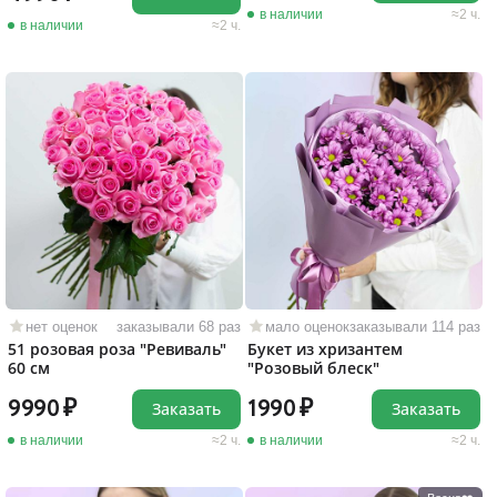
в наличии
2 ч.
в наличии
2 ч.
нет оценок
заказывали 68 раз
мало оценок
заказывали 114 раз
51 розовая роза "Ревиваль"
Букет из хризантем
60 см
"Розовый блеск"
9990
1990
Заказать
Заказать
в наличии
2 ч.
в наличии
2 ч.