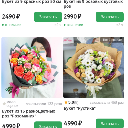
Букет из 9 красных роз 50 см
Букет из 9 розовых кустовых
роз
2490
2990
Заказать
Заказать
в наличии
2 ч.
в наличии
2 ч.
Топ-1 продаж
мало
5,0
(9)
заказывали 468 раз
заказывали 133 раза
оценок
Букет "Рустика"
Букет из 15 разноцветных
роз "Розомания"
4990
Заказать
4990
Заказать