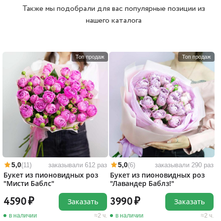
Также мы подобрали для вас популярные позиции из
нашего каталога
Топ продаж
Топ продаж
5,0
5,0
(11)
заказывали 612 раз
(6)
заказывали 290 раз
Букет из пионовидных роз
Букет из пионовидных роз
"Мисти Баблс"
"Лавандер Баблз!"
4590
3990
Заказать
Заказать
в наличии
2 ч.
в наличии
2 ч.