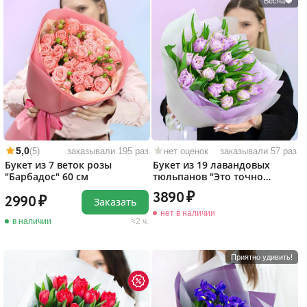
Весна❤️
5,0
(5)
заказывали 195 раз
нет оценок
заказывали 57 раз
Букет из 7 веток розы
Букет из 19 лавандовых
"Барбадос" 60 см
тюльпанов "Это точно
любовь!"
3890
2990
Заказать
нет в наличии
в наличии
2 ч.
Приятно удивить!