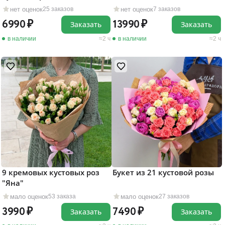
нет оценок
нет оценок
25 заказов
7 заказов
6990
13990
Заказать
Заказать
в наличии
2 ч
в наличии
2 ч
9 кремовых кустовых роз
Букет из 21 кустовой розы
"Яна"
мало оценок
мало оценок
53 заказа
27 заказов
3990
7490
Заказать
Заказать