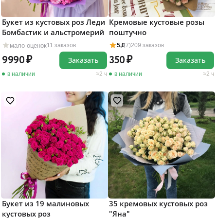
Кремовые кустовые розы
Букет из кустовых роз Леди
поштучно
Бомбастик и альстромерий
мало оценок
5,0
(7)
209 заказов
11 заказов
350
9990
Заказать
Заказать
в наличии
2 ч
в наличии
2 ч
Букет из 19 малиновых
35 кремовых кустовых роз
кустовых роз
"Яна"