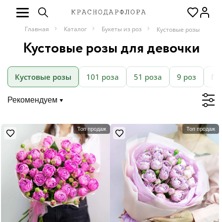
Главная
Каталог
Букеты из роз
Кустовые розы
Кустовые розы для девочки
Кустовые розы
101 роза
51 роза
9 роз
Пи
Рекомендуем
Топ продаж
Топ продаж