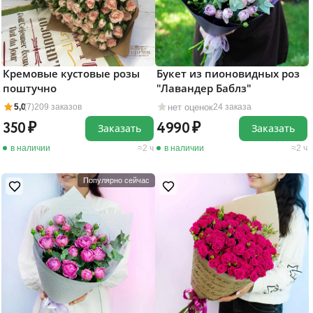
Кремовые кустовые розы
Букет из пионовидных роз
поштучно
"Лавандер Баблз"
нет оценок
5,0
(7)
209 заказов
24 заказа
350
4990
Заказать
Заказать
в наличии
2 ч
в наличии
2 ч
Популярно сейчас