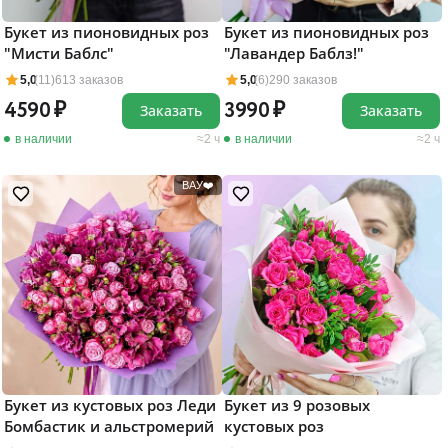
Букет из пионовидных роз
Букет из пионовидных роз
"Мисти Баблс"
"Лавандер Баблз!"
5,0
(11)
613 заказов
5,0
(6)
290 заказов
4590
3990
Заказать
Заказать
в наличии
2 ч
в наличии
2 ч
ВАУ❤️
Букет из 9 розовых
Букет из кустовых роз Леди
кустовых роз
Бомбастик и альстромерий