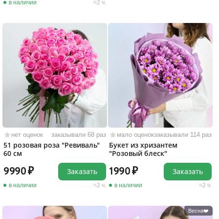
в наличии
2 ч.
нет оценок
заказывали 68 раз
мало оценок
заказывали 114 раз
51 розовая роза "Ревиваль"
Букет из хризантем
60 см
"Розовый блеск"
9990
1990
Заказать
Заказать
в наличии
2 ч.
в наличии
2 ч.
Весна❤️