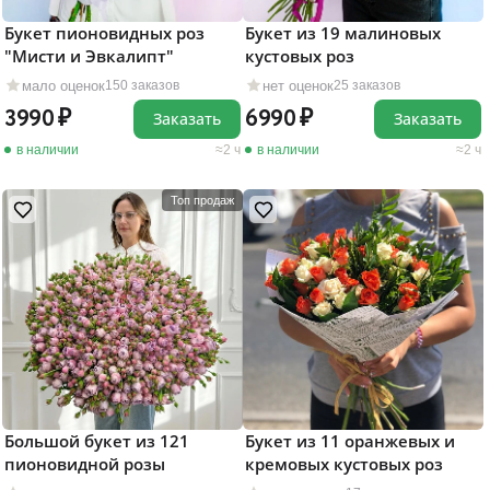
Букет пионовидных роз
Букет из 19 малиновых
"Мисти и Эвкалипт"
кустовых роз
мало оценок
нет оценок
150 заказов
25 заказов
3990
6990
Заказать
Заказать
в наличии
2 ч
в наличии
2 ч
Топ продаж
Большой букет из 121
Букет из 11 оранжевых и
пионовидной розы
кремовых кустовых роз