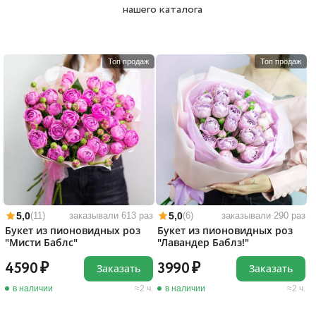
нашего каталога
Топ продаж
Топ продаж
5,0
5,0
(11)
заказывали 613 раз
(6)
заказывали 290 раз
Букет из пионовидных роз
Букет из пионовидных роз
"Мисти Баблс"
"Лавандер Баблз!"
4590
3990
Заказать
Заказать
в наличии
2 ч.
в наличии
2 ч.