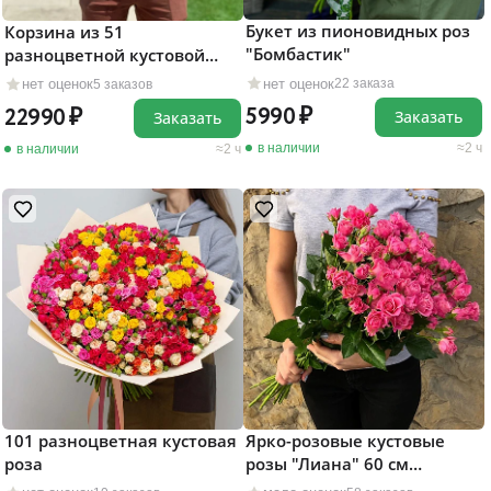
Букет из пионовидных роз
Корзина из 51
"Бомбастик"
разноцветной кустовой
розы
нет оценок
нет оценок
22 заказа
5 заказов
5990
22990
Заказать
Заказать
в наличии
2 ч
в наличии
2 ч
101 разноцветная кустовая
Ярко-розовые кустовые
роза
розы "Лиана" 60 см
поштучно