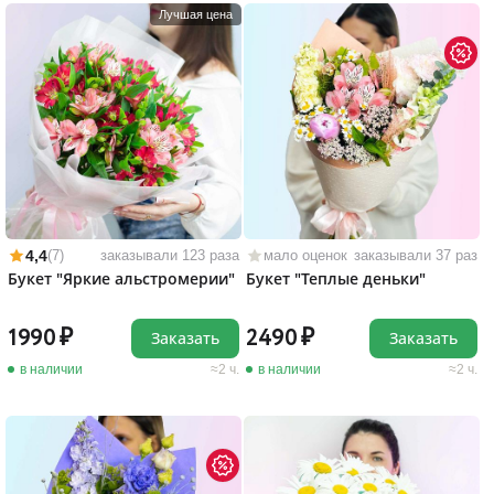
Лучшая цена
4,4
(7)
заказывали 123 раза
мало оценок
заказывали 37 раз
Букет "Яркие альстромерии"
Букет "Теплые деньки"
1990
2490
Заказать
Заказать
в наличии
2 ч.
в наличии
2 ч.