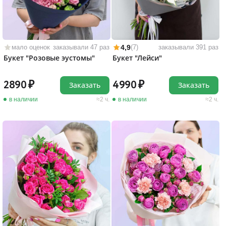
4,9
мало оценок
заказывали 47 раз
(7)
заказывали 391 раз
Букет "Розовые эустомы"
Букет "Лейси"
2890
4990
Заказать
Заказать
в наличии
2 ч.
в наличии
2 ч.