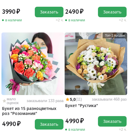
3990
2490
Заказать
Заказать
в наличии
2 ч.
в наличии
2 ч.
Топ-1 продаж
мало
5,0
(11)
заказывали 468 раз
заказывали 133 раза
оценок
Букет "Рустика"
Букет из 15 разноцветных
роз "Розомания"
4990
Заказать
4990
Заказать
в наличии
2 ч.