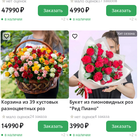
нет оценок
мало оценок
17 заказов
47990
4990
Заказать
Заказать
в наличии
2 ч
в наличии
2 ч
Хит сезона
Корзина из 39 кустовых
Букет из пионовидных роз
разноцветных роз
"Ред Пиано"
мало оценок
нет оценок
24 заказа
4 заказа
14990
3990
Заказать
Заказать
в наличии
2 ч
в наличии
2 ч