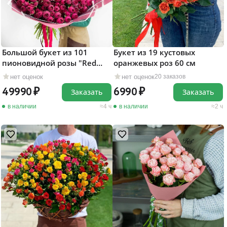
Большой букет из 101
Букет из 19 кустовых
пионовидной розы "Red
оранжевых роз 60 см
Piano"
нет оценок
нет оценок
20 заказов
49990
6990
Заказать
Заказать
в наличии
4 ч
в наличии
2 ч