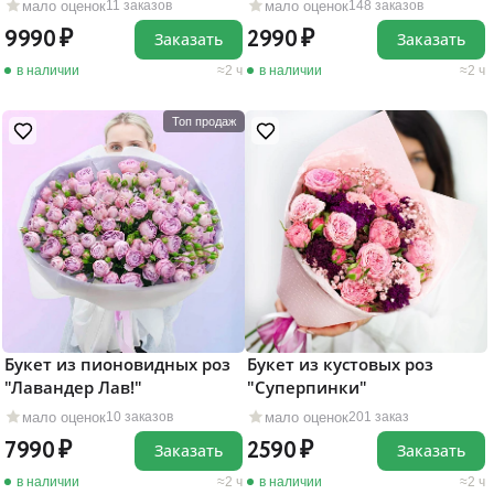
мало оценок
мало оценок
148 заказов
11 заказов
2990
9990
Заказать
Заказать
в наличии
2 ч
в наличии
2 ч
Топ продаж
Букет из пионовидных роз
Букет из кустовых роз
"Лавандер Лав!"
"Суперпинки"
мало оценок
мало оценок
10 заказов
201 заказ
7990
2590
Заказать
Заказать
в наличии
2 ч
в наличии
2 ч