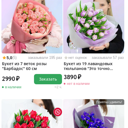
5,0
(5)
заказывали 195 раз
нет оценок
заказывали 57 раз
Букет из 7 веток розы
Букет из 19 лавандовых
"Барбадос" 60 см
тюльпанов "Это точно
любовь!"
3890
2990
Заказать
нет в наличии
в наличии
2 ч.
Приятно удивить!