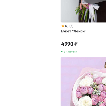
4,9
(7)
Букет "Лейси"
4990
в наличии