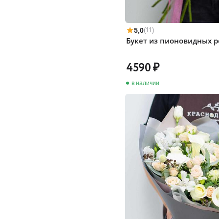
5,0
(11)
Букет из пионовидных р
4590
в наличии