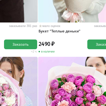
заказывали 391 раз
мало оценок
заказыв
Букет "Теплые деньки"
2490
Заказать
Заказ
2 ч.
в наличии