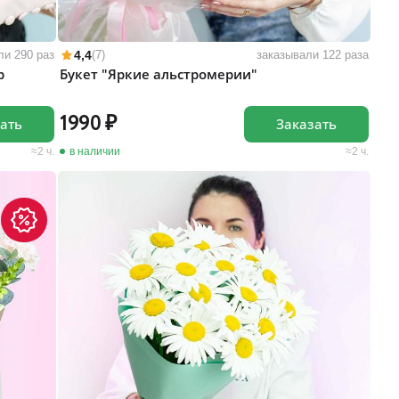
4,4
ли 290 раз
(7)
заказывали 122 раза
р
Букет "Яркие альстромерии"
1990
ать
Заказать
2 ч.
в наличии
2 ч.