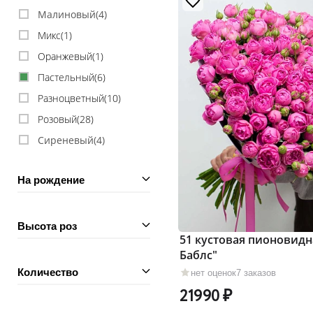
Малиновый(
4
)
Микс(
1
)
Оранжевый(
1
)
Пастельный(
6
)
Разноцветный(
10
)
Розовый(
28
)
Сиреневый(
4
)
На рождение
Высота роз
51 кустовая пионовидн
Баблс"
Количество
нет оценок
7 заказов
21990