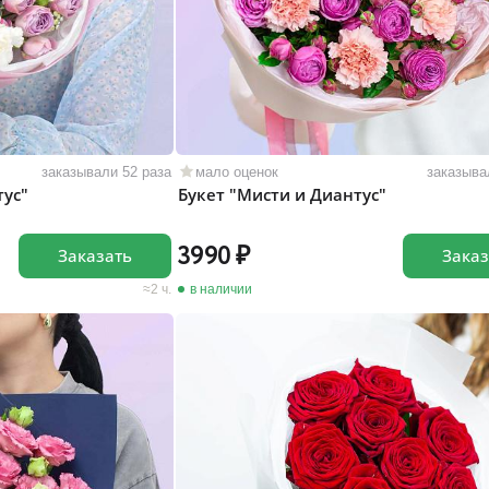
заказывали 52 раза
мало оценок
заказыва
тус"
Букет "Мисти и Диантус"
3990
Заказать
Заказ
2 ч.
в наличии