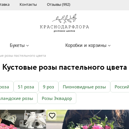
тавка
Контакты
Отзывы (992)
Букеты
Коробки и корзины
ые розы пастельного цвета
Кустовые розы пастельного цвета
роза
51 роза
9 роз
Пионовидные розы
Росси
лландские розы
Розы Эквадор