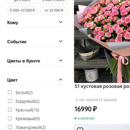
до 3 000 ₽
3 000–5 000 ₽
5 000–10 000 ₽
от 10 000 ₽
Кому
Событие
Цветы в букете
Цвет
51 кустовая розовая ро
Белый(
2
)
нет оценок
13 заказов
Бордовый(
2
)
16990
Красный(
10
)
Кремовый(
9
)
в наличии
Лавандовый(
2
)