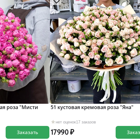
ая роза "Мисти
51 кустовая кремовая роза "Яна"
нет оценок
17 заказов
17990
Заказать
Зака