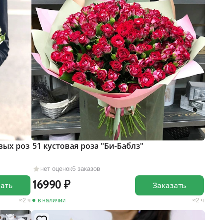
вых роз
51 кустовая роза "Би-Баблз"
нет оценок
6 заказов
16990
зать
Заказать
2 ч
в наличии
2 ч