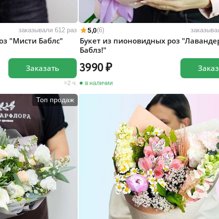
5,0
заказывали 612 раз
(6)
заказыва
оз "Мисти Баблс"
Букет из пионовидных роз "Лаванде
Баблз!"
3990
Заказать
Заказ
2 ч.
в наличии
Топ продаж