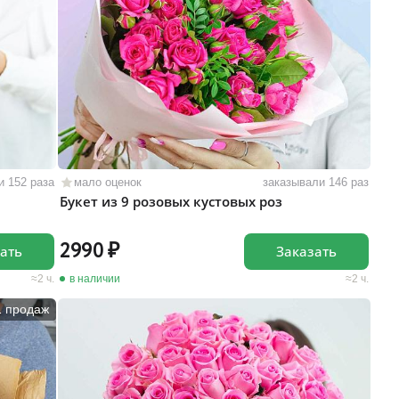
и 152 раза
мало оценок
заказывали 146 раз
Букет из 9 розовых кустовых роз
2990
ать
Заказать
2 ч.
в наличии
2 ч.
1 продаж