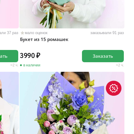
али 37 раз
мало оценок
заказывали 91 раз
Букет из 15 ромашек
3990
ать
Заказать
2 ч.
в наличии
2 ч.