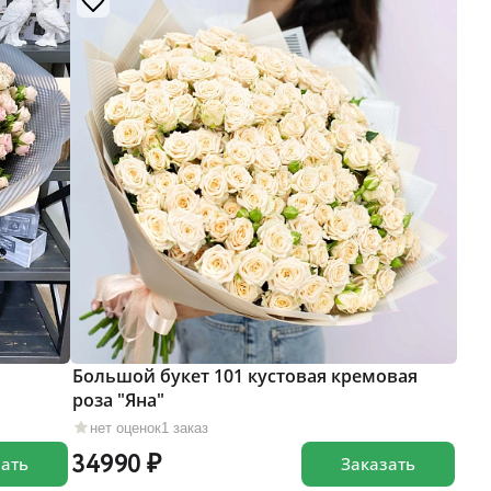
Большой букет 101 кустовая кремовая
роза "Яна"
нет оценок
1 заказ
34990
зать
Заказать