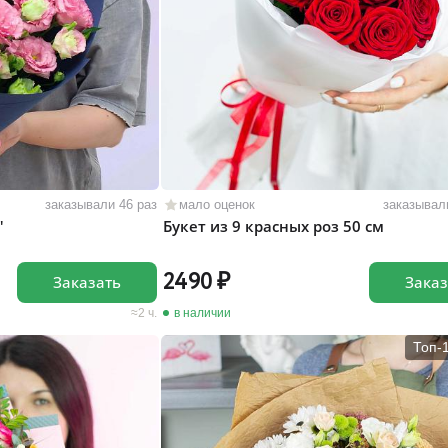
заказывали 46 раз
мало оценок
заказывал
"
Букет из 9 красных роз 50 см
2490
Заказать
Заказ
2 ч.
в наличии
Топ-