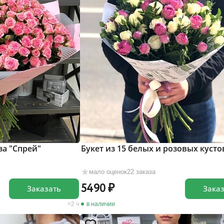
за "Cпрей"
Букет из 15 белых и розовых кусто
мало оценок
22 заказа
5490
Заказать
Зака
2 ч
в наличии