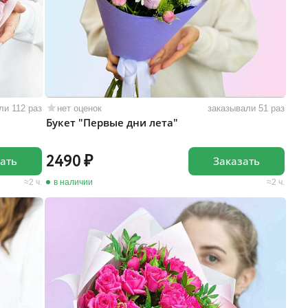
ли 112 раз
нет оценок
заказывали 51 раз
Букет "Первые дни лета"
2490
ать
Заказать
2 ч.
в наличии
2 ч.