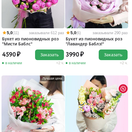
5,0
5,0
(11)
заказывали 612 раз
(6)
заказывали 290 раз
Букет из пионовидных роз
Букет из пионовидных роз
"Мисти Баблс"
"Лавандер Баблз!"
4590
3990
Заказать
Заказать
в наличии
2 ч.
в наличии
2 ч.
Лучшая цена