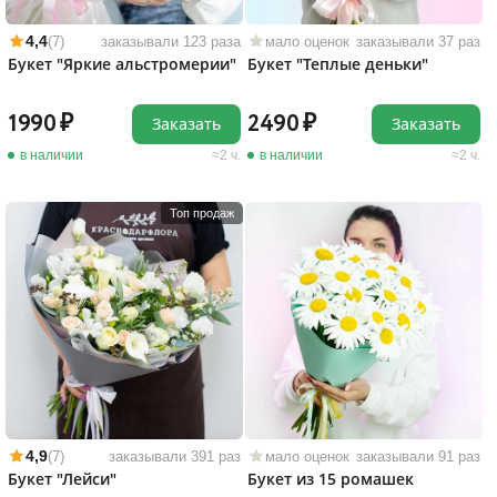
4,4
(7)
заказывали 123 раза
мало оценок
заказывали 37 раз
Букет "Яркие альстромерии"
Букет "Теплые деньки"
1990
2490
Заказать
Заказать
в наличии
2 ч.
в наличии
2 ч.
Топ продаж
4,9
(7)
заказывали 391 раз
мало оценок
заказывали 91 раз
Букет "Лейси"
Букет из 15 ромашек