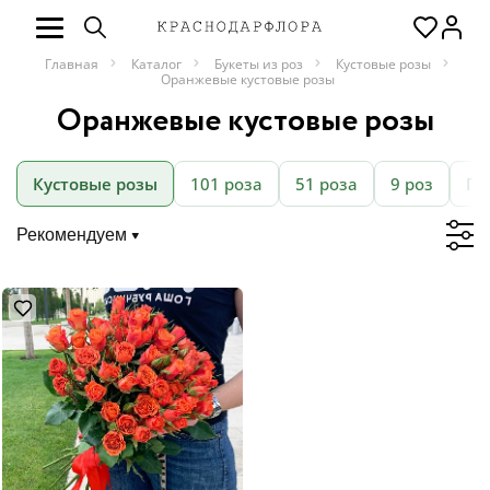
Главная
Каталог
Букеты из роз
Кустовые розы
Оранжевые кустовые розы
Оранжевые кустовые розы
Кустовые розы
101 роза
51 роза
9 роз
Пи
Рекомендуем