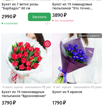
Букет из 7 веток розы
Букет из 19 лавандовых
"Барбадос" 60 см
тюльпанов "Это точно
любовь!"
3890
2990
Заказать
нет в наличии
в наличии
2 ч.
Приятно удивить!
мало оценок
заказывали 89 раз
нет оценок
заказывали 93 раза
Букет из 19 пионовидных
Букет из 9 ирисов
тюльпанов "Вдохновение"
3790
1790