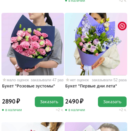
в наличии
2 ч.
мало оценок
заказывали 47 раз
нет оценок
заказывали 52 раза
Букет "Розовые эустомы"
Букет "Первые дни лета"
2890
2490
Заказать
Заказать
в наличии
2 ч.
в наличии
2 ч.