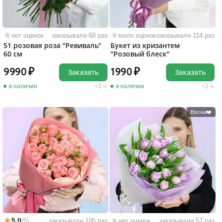
нет оценок
заказывали 68 раз
мало оценок
заказывали 114 раз
51 розовая роза "Ревиваль"
Букет из хризантем
60 см
"Розовый блеск"
9990
1990
Заказать
Заказать
в наличии
2 ч.
в наличии
2 ч.
Весна❤️
5,0
(5)
заказывали 195 раз
нет оценок
заказывали 57 раз