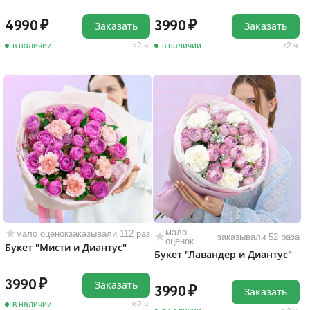
4990
3990
Заказать
Заказать
в наличии
2 ч.
в наличии
2 ч.
мало
мало оценок
заказывали 112 раз
заказывали 52 раза
оценок
Букет "Мисти и Диантус"
Букет "Лавандер и Диантус"
3990
Заказать
3990
Заказать
в наличии
2 ч.