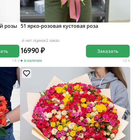
й розы
51 ярко-розовая кустовая роза
нет оценок
1 заказ
16990
зать
Заказать
4 ч
в наличии
2 ч