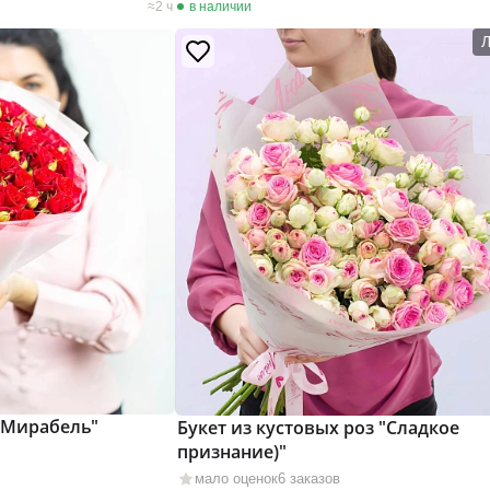
2 ч
в наличии
 "Мирабель"
Букет из кустовых роз "Сладкое
признание)"
мало оценок
6 заказов