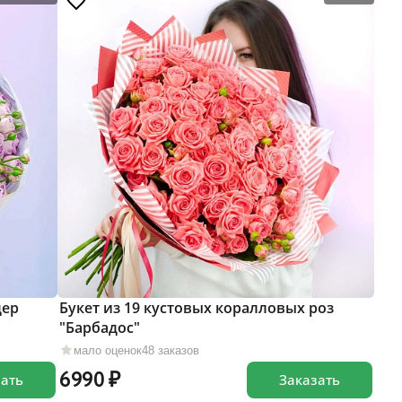
дер
Букет из 19 кустовых коралловых роз
"Барбадос"
мало оценок
48 заказов
6990
зать
Заказать