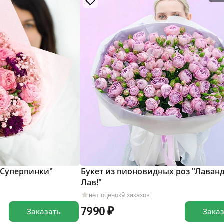
 "Суперпинки"
Букет из пионовидных роз "Лаван
Лав!"
нет оценок
9 заказов
7990
Заказать
Зака