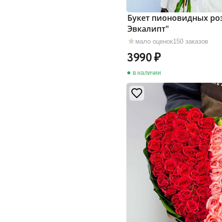
Букет пионовидных ро
Эвкалипт"
мало оценок
150 заказов
3990
в наличии