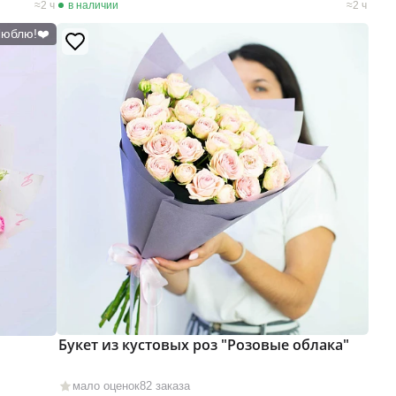
2 ч
в наличии
2 ч
Люблю!❤️
Букет из кустовых роз "Розовые облака"
мало оценок
82 заказа