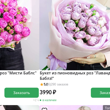
роз "Мисти Баблс"
Букет из пионовидных роз "Лаван
Баблз!"
5,0
(6)
290 заказов
3990
Заказать
Зака
2 ч
в наличии
То