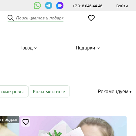
+7 918 046-44-46
Войти
Повод
Подарки
йские розы
Розы местные
Рекомендуем
п продаж