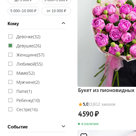
до 3 000 ₽
3 000–5 000 ₽
5 000–10 000 ₽
от 10 000 ₽
Кому
Девочке(
32
)
Девушке(
26
)
Женщине(
57
)
Любимой(
55
)
Маме(
52
)
Мужчине(
2
)
Букет из пионовидных 
Папе(
1
)
Ребенку(
10
)
5,0
(11)
612 заказов
Сестре(
16
)
4590
в наличии
Событие