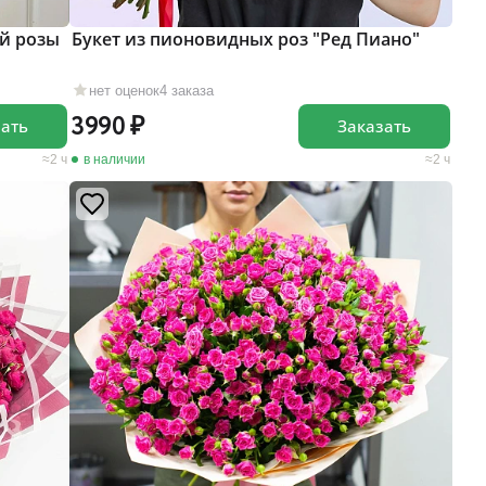
й розы
Букет из пионовидных роз "Ред Пиано"
нет оценок
4 заказа
3990
зать
Заказать
2 ч
в наличии
2 ч