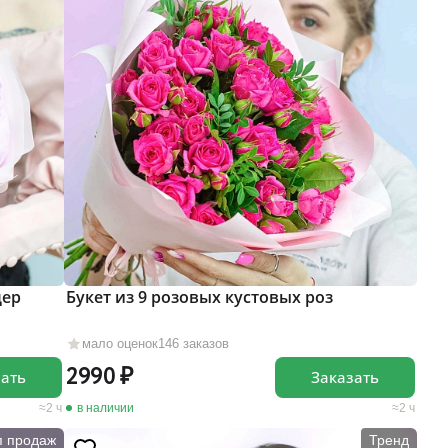
дер
Букет из 9 розовых кустовых роз
мало оценок
146 заказов
2990
зать
Заказать
2 ч
в наличии
2 ч
п продаж
Тренд