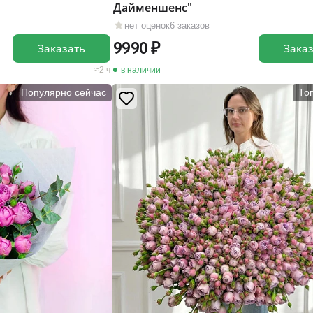
Дайменшенс"
нет оценок
6 заказов
9990
Заказать
Зака
2 ч
в наличии
Популярно сейчас
То