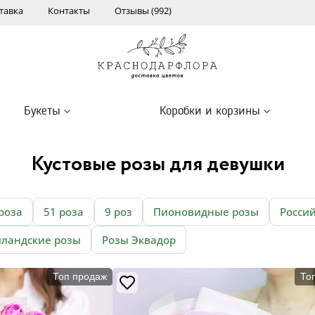
тавка
Контакты
Отзывы (992)
Букеты
Коробки и корзины
Кустовые розы для девушки
роза
51 роза
9 роз
Пионовидные розы
Росси
лландские розы
Розы Эквадор
Топ продаж
То