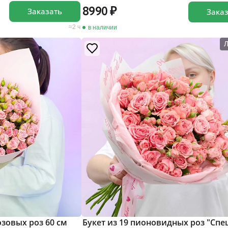
8990
Заказать
Зака
2 ч
в наличии
озовых роз 60 см
Букет из 19 пионовидных роз "Сп