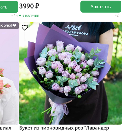
3990
Заказать
зать
в наличии
2 ч
2 ч
Люблю!❤️
ешиал
Букет из пионовидных роз "Лавандер