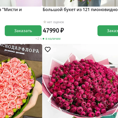
з "Мисти и
Большой букет из 121 пионовидно
нет оценок
47990
Заказать
Зака
2 ч
в наличии