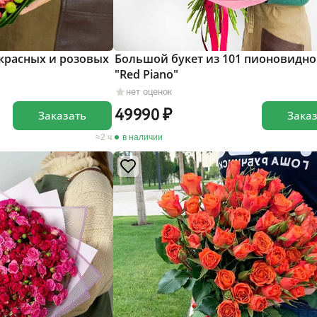
 красных и розовых
Большой букет из 101 пионовидно
"Red Piano"
нет оценок
49990
Заказать
Зака
2 ч
в наличии