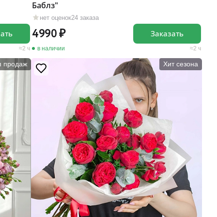
Баблз"
нет оценок
24 заказа
4990
зать
Заказать
2 ч
в наличии
2 ч
п продаж
Хит сезона