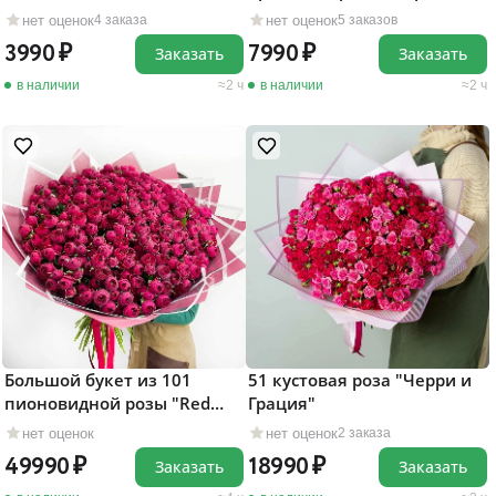
нет оценок
нет оценок
4 заказа
5 заказов
3990
7990
Заказать
Заказать
в наличии
2 ч
в наличии
2 ч
Большой букет из 101
51 кустовая роза "Черри и
пионовидной розы "Red
Грация"
Piano"
нет оценок
нет оценок
2 заказа
49990
18990
Заказать
Заказать