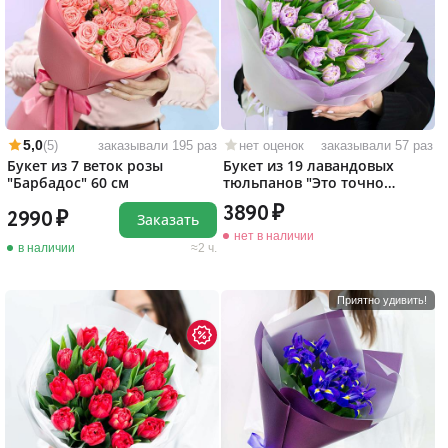
5,0
(5)
заказывали 195 раз
нет оценок
заказывали 57 раз
Букет из 7 веток розы
Букет из 19 лавандовых
"Барбадос" 60 см
тюльпанов "Это точно
любовь!"
3890
2990
Заказать
нет в наличии
в наличии
2 ч.
Приятно удивить!