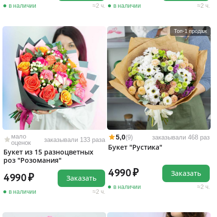
в наличии
2 ч.
в наличии
2 ч.
Топ-1 продаж
мало
5,0
(9)
заказывали 468 раз
заказывали 133 раза
оценок
Букет "Рустика"
Букет из 15 разноцветных
роз "Розомания"
4990
Заказать
4990
Заказать
в наличии
2 ч.
в наличии
2 ч.