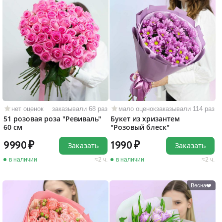
нет оценок
заказывали 68 раз
мало оценок
заказывали 114 раз
51 розовая роза "Ревиваль"
Букет из хризантем
60 см
"Розовый блеск"
9990
1990
Заказать
Заказать
в наличии
2 ч.
в наличии
2 ч.
Весна❤️