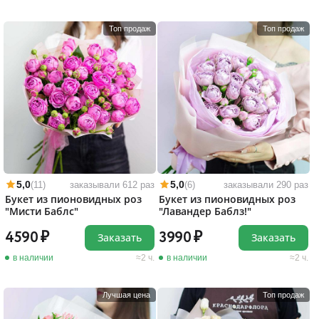
Топ продаж
Топ продаж
5,0
5,0
(11)
заказывали 612 раз
(6)
заказывали 290 раз
Букет из пионовидных роз
Букет из пионовидных роз
"Мисти Баблс"
"Лавандер Баблз!"
4590
3990
Заказать
Заказать
в наличии
2 ч.
в наличии
2 ч.
Лучшая цена
Топ продаж