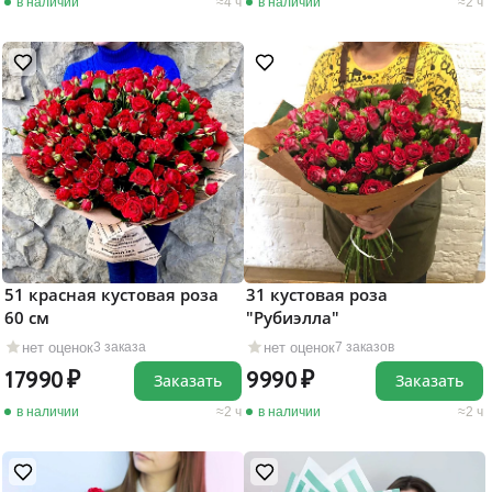
в наличии
4 ч
в наличии
2 ч
51 красная кустовая роза
31 кустовая роза
60 см
"Рубиэлла"
нет оценок
нет оценок
3 заказа
7 заказов
17990
9990
Заказать
Заказать
в наличии
2 ч
в наличии
2 ч