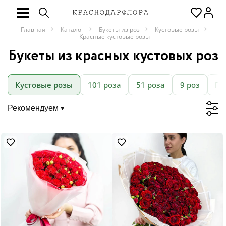
Главная
Каталог
Букеты из роз
Кустовые розы
Красные кустовые розы
Букеты из красных кустовых роз
Кустовые розы
101 роза
51 роза
9 роз
Пи
Рекомендуем