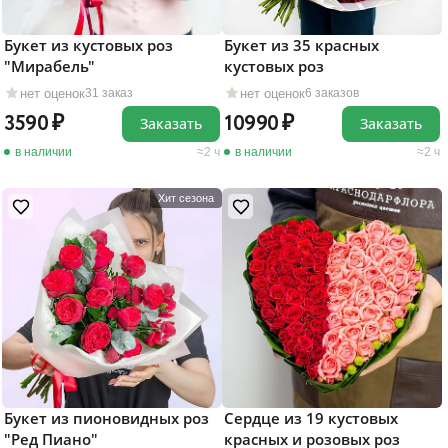
Букет из кустовых роз
Букет из 35 красных
"Мирабель"
кустовых роз
нет оценок
нет оценок
31 заказ
6 заказов
3590
10990
Заказать
Заказать
в наличии
2 ч
в наличии
2 ч
Хит сезона
Букет из пионовидных роз
Сердце из 19 кустовых
"Ред Пиано"
красных и розовых роз