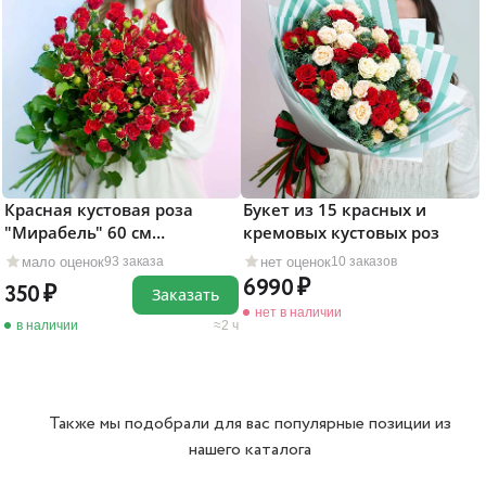
Красная кустовая роза
Букет из 15 красных и
"Мирабель" 60 см
кремовых кустовых роз
поштучно
мало оценок
нет оценок
93 заказа
10 заказов
6990
350
Заказать
нет в наличии
в наличии
2 ч
Также мы подобрали для вас популярные позиции из
нашего каталога