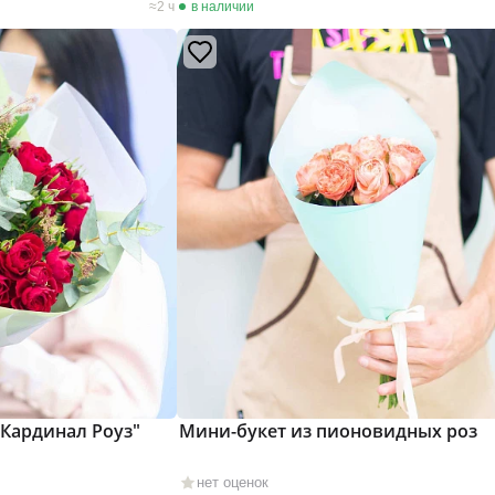
2 ч
в наличии
"Кардинал Роуз"
Мини-букет из пионовидных роз
нет оценок