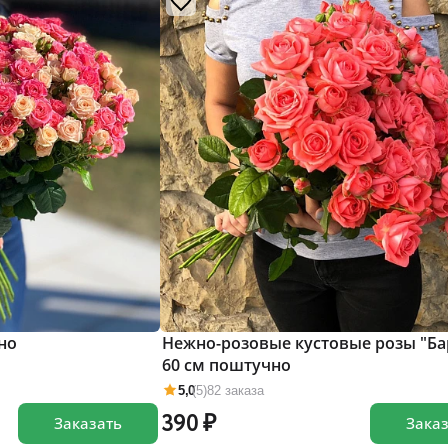
но
Нежно-розовые кустовые розы "Ба
60 см поштучно
5,0
(5)
82 заказа
390
Заказать
Зака