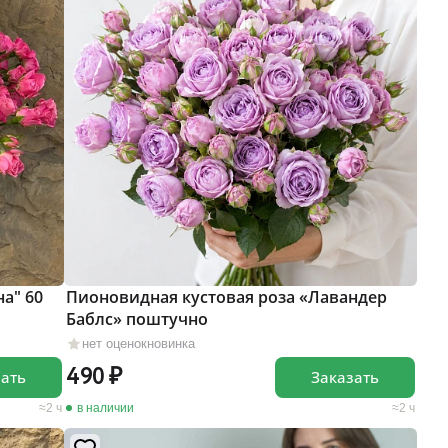
а" 60
Пионовидная кустовая роза «Лавандер
Баблс» поштучно
нет оценок
новинка
490
зать
Заказать
2 ч
в наличии
2 ч