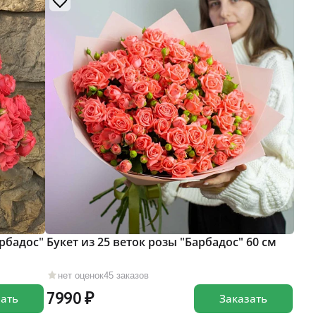
рбадос"
Букет из 25 веток розы "Барбадос" 60 см
нет оценок
45 заказов
7990
зать
Заказать