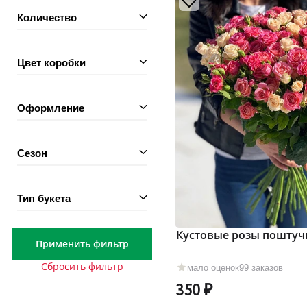
Количество
Цвет коробки
Оформление
Сезон
Тип букета
Кустовые розы поштуч
Применить фильтр
Сбросить фильтр
мало оценок
99 заказов
350