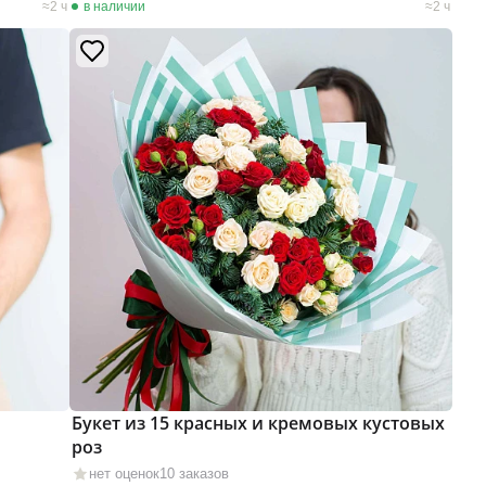
2 ч
в наличии
2 ч
Букет из 15 красных и кремовых кустовых
роз
нет оценок
10 заказов