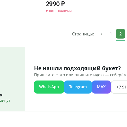
2990
нет в наличии
Страницы:
<
1
2
Не нашли подходящий букет?
Пришлите фото или опишите идею — соберём 
WhatsApp
Telegram
MAX
+7 91
я
 минут