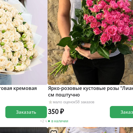
товая кремовая
Ярко-розовые кустовые розы "Лиан
см поштучно
мало оценок
58 заказов
350
Заказать
Зака
2 ч
в наличии