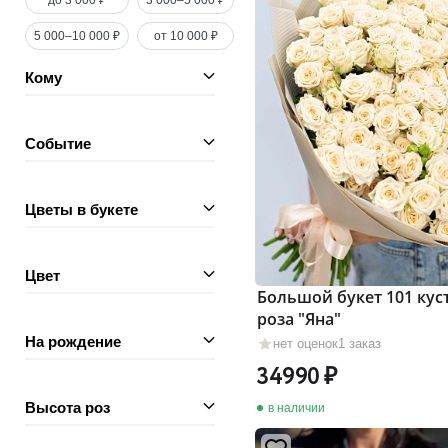
до 3 000 ₽
3 000–5 000 ₽
5 000–10 000 ₽
от 10 000 ₽
Кому
Событие
Цветы в букете
Цвет
Большой букет 101 кус
роза "Яна"
На рождение
нет оценок
1 заказ
34990
Высота роз
в наличии