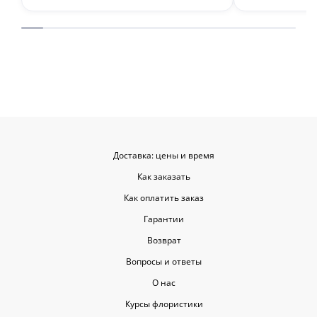
привез букет ровно в назначенное
время, и цветы были свежие и
красивые. Уверен, что многие оценят
такую классную услугу. Важно,
когда цветы доставляют на высшем
уровне, ведь букет может быть не
только сюрпризом, но и способом
показать свои чувства. Рекомендую
эту службу всем, кто любит качество
и скорость.
Доставка: цены и время
Как заказать
Как оплатить заказ
Гарантии
Возврат
Вопросы и ответы
О нас
Курсы флористики