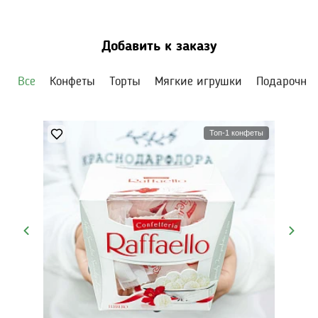
Добавить к заказу
Все
Конфеты
Торты
Мягкие игрушки
Подарочны
Топ-1 конфеты