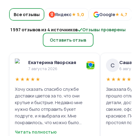
Все отзывы
Яндекс
★ 5,0
Google
★ 4,7
1 597 отзывов из 4 источников
Отзывы проверены
Оставить отзыв
Екатерина Яворская
Саша 
С
7 августа 2026
6 авгус
★
★
★
★
★
★
★
★
★
★
Хочу сказать спасибо службе
Заказала буке
доставки цветов за то, что они
прошло отлич
крутые и быстрые. Недавно мне
детали, доста
нужно было отправить букет
свежие, офор
подруге, и я выбрала их. Мне
красивое. Под
понравилось, что можно было
простоял поч
выбрать цветы и оформить заказ
заботу!
Читать полностью
онлайн, не вставая с дивана. Курьер