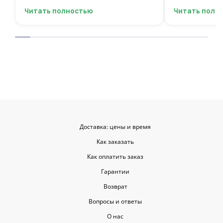
фантастическую цветочную
композиций, 
Читать полностью
Читать полн
композицию, очень нежную и
по своему вку
гармоничную, прислали мне фото
отметить, что
для согласования. Все заботливо
быстрой. Цвет
упаковали и доставили. Очень
срок, что гов
довольна результатом😍
организации р
букеты были у
цветы приеха
красивыми
Доставка: цены и время
Как заказать
Как оплатить заказ
Гарантии
Возврат
Вопросы и ответы
О нас