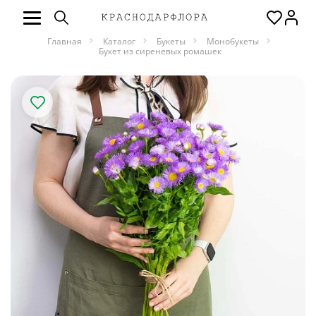
Главная
Каталог
Букеты
Монобукеты
Букет из сиреневых ромашек