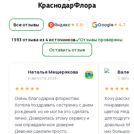
КраснодарФлора
Все отзывы
Яндекс
★ 5,0
Google
★ 4,7
1 593 отзыва из 4 источников
Отзывы проверены
Оставить отзыв
Наталья Мещерякова
Валери
6 августа 2026
5 авгус
★
★
★
★
★
★
★
★
★
★
Очень благодарна флористам.
Хочу рассказа
Хотела поздравить сестренку с днем
понравилась 
рождения, но не могла это сделать
цветов. Недав
лично. Доверилась этому сервису и
для подруги, 
они оправдали мое доверие.
довольна. Мне
Девочки сделали просто
них большой в