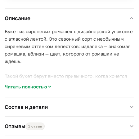
Описание
Букет из сиреневых ромашек в дизайнерской упаковке
с атласной лентой. Это сезонный сорт с необычным
сиреневым оттенком лепестков: издалека — знакомая
ромашка, вблизи — цвет, которого от ромашки не
ждёшь.
Такой букет берут вместо привычного, когда хочется
удивить без больших трат: девушке на свидание,
Читать полностью
подруге, маме. Появляется он ненадолго, только в
сезон.
Состав и детали
Уход простой: свежая вода раз в два дня и подрезанные
стебли.
Отзывы
1 отзыв
Диаметр 20–25 см, высота 40–50 см.