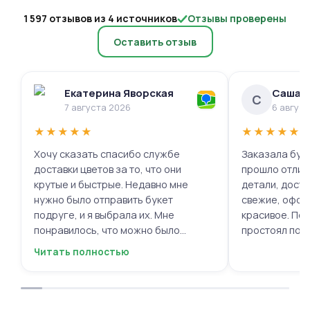
1 597 отзывов из 4 источников
Отзывы проверены
Оставить отзыв
Екатерина Яворская
Саша 
С
7 августа 2026
6 авгус
★
★
★
★
★
★
★
★
★
★
Хочу сказать спасибо службе
Заказала буке
доставки цветов за то, что они
прошло отлич
крутые и быстрые. Недавно мне
детали, доста
нужно было отправить букет
свежие, офор
подруге, и я выбрала их. Мне
красивое. Под
понравилось, что можно было
простоял поч
выбрать цветы и оформить заказ
заботу!
Читать полностью
онлайн, не вставая с дивана. Курьер
привез букет ровно в назначенное
время, и цветы были свежие и
красивые. Уверен, что многие оценят