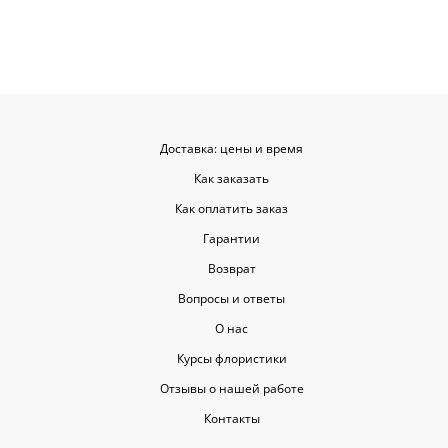
такую классную услугу. Важно,
когда цветы доставляют на высшем
уровне, ведь букет может быть не
только сюрпризом, но и способом
показать свои чувства. Рекомендую
эту службу всем, кто любит качество
и скорость.
Доставка: цены и время
Как заказать
Как оплатить заказ
Гарантии
Возврат
Вопросы и ответы
О нас
Курсы флористики
Отзывы о нашей работе
Контакты