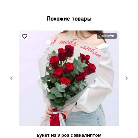
Похожие товары
ый бутон
Люблю!❤️
 90 см
Букет из 9 роз с эвкалиптом
51 Го